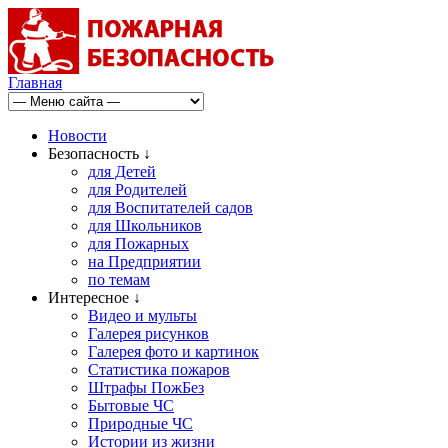
Главная
Новости
Безопасность ↓
для Детей
для Родителей
для Воспитателей садов
для Школьников
для Пожарных
на Предприятии
по темам
Интересное ↓
Видео и мульты
Галерея рисунков
Галерея фото и картинок
Статистика пожаров
Штрафы ПожБез
Бытовые ЧС
Природные ЧС
Истории из жизни