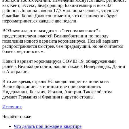
восток и восток Англии. Изменения коснутся таких регионов,
как Кент, Эссекс, Бедфордшир, Бакингемшир и всех 32
районов Лондона - около 17,7 миллиона человек, уточняет
Guardian. Борис Джонсон отметил, что ограничения будут
пересматриваться каждые две недели.
ВОЗ заявила, что находится в "тесном контакте" с
представителями властей Великобритании по поводу
появления нового варианта коронавируса. Новый вариант
распространяется быстрее, чем предыдущий, но не считается
более смертоносным.
Новый вариант коронавируса COVID-19, обнаруженный
ранее в Великобритании, нашли также в Нидерландах, Дании
и Австралии.
В то же время, страны ЕС вводят запрет на полеты из
Великобритании - к инициативе присоединились
Нидерланды, Бельгия, Италия, Австрия. Также об этом
думают Германия и Франция и другие страны.
Источник
Читайте также
Что делать при пожаре в квартире