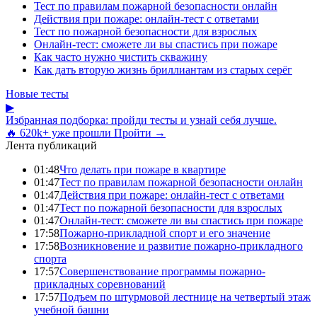
Тест по правилам пожарной безопасности онлайн
Действия при пожаре: онлайн-тест с ответами
Тест по пожарной безопасности для взрослых
Онлайн-тест: сможете ли вы спастись при пожаре
Как часто нужно чистить скважину
Как дать вторую жизнь бриллиантам из старых серёг
Новые тесты
▶
Избранная подборка: пройди тесты и узнай себя лучше.
🔥 620k+ уже прошли
Пройти →
Лента публикаций
01:48
Что делать при пожаре в квартире
01:47
Тест по правилам пожарной безопасности онлайн
01:47
Действия при пожаре: онлайн-тест с ответами
01:47
Тест по пожарной безопасности для взрослых
01:47
Онлайн-тест: сможете ли вы спастись при пожаре
17:58
Пожарно-прикладной спорт и его значение
17:58
Возникновение и развитие пожарно-прикладного
спорта
17:57
Совершенствование программы пожарно-
прикладных соревнований
17:57
Подъем по штурмовой лестнице на четвертый этаж
учебной башни