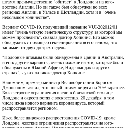
штамм преимущественно "обитает" в Лондоне и на юго-
востоке Англии. Но он также был обнаружен во всех
регионах Англии, в Уэльсе и Шотландии, хотя и в "очень
небольшом количестве".
Вариант COVID-19, получивший название VUI-202012/01,
имеет "очень четкую генетическую структуру, за которой мы
можем проследить", сказала доктор Хопкинс. Его можно
обнаружить с помощью секвенирования всего генома, что
занимает от двух до трех недель.
"Подобные штаммы были обнаружены в Дании и Австралии,
и есть другие варианты, очень похожие на эти, которые были
обнаружены в Южной Африке, Нидерландах и других
странах", - указала также доктор Хопкинс.
Напомним, премьер-министр Великобритании Борисом
Джонсоном заявил, что новый штамм вируса на 70% заразнее.
Более строгие ограничения ввели в британской столице
Лондоне и окрестностях с воскресенья, 20 декабря, в том
числе из-за нового варианта коронавируса, который
распространяется регионом.
Из-за более широкого распространения COVID-19, кроме
Лондона, жесткие ограничения распространятся на юго-