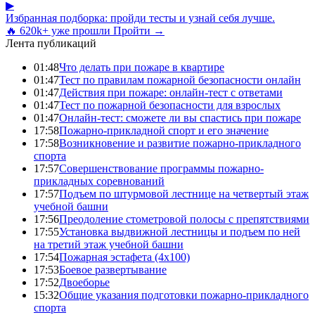
▶
Избранная подборка: пройди тесты и узнай себя лучше.
🔥 620k+ уже прошли
Пройти →
Лента публикаций
01:48
Что делать при пожаре в квартире
01:47
Тест по правилам пожарной безопасности онлайн
01:47
Действия при пожаре: онлайн-тест с ответами
01:47
Тест по пожарной безопасности для взрослых
01:47
Онлайн-тест: сможете ли вы спастись при пожаре
17:58
Пожарно-прикладной спорт и его значение
17:58
Возникновение и развитие пожарно-прикладного
спорта
17:57
Совершенствование программы пожарно-
прикладных соревнований
17:57
Подъем по штурмовой лестнице на четвертый этаж
учебной башни
17:56
Преодоление стометровой полосы с препятствиями
17:55
Установка выдвижной лестницы и подъем по ней
на третий этаж учебной башни
17:54
Пожарная эстафета (4x100)
17:53
Боевое развертывание
17:52
Двоеборье
15:32
Общие указания подготовки пожарно-прикладного
спорта