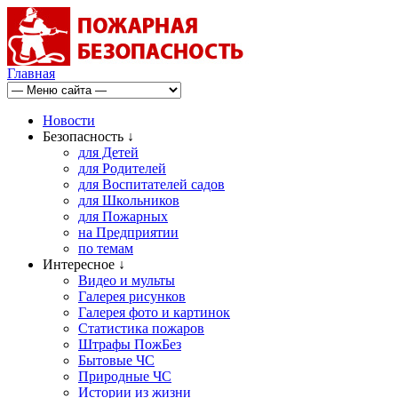
Главная
Новости
Безопасность ↓
для Детей
для Родителей
для Воспитателей садов
для Школьников
для Пожарных
на Предприятии
по темам
Интересное ↓
Видео и мульты
Галерея рисунков
Галерея фото и картинок
Статистика пожаров
Штрафы ПожБез
Бытовые ЧС
Природные ЧС
Истории из жизни