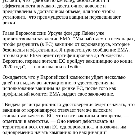
условии, что “данные по качеству, безопасности и
эффективности внушают достаточное доверие и
представлены в достаточном объеме, для того чтобы
установить, что преимущества вакцины перевешивают
риски”.
Глава Еврокомиссии Урсула фон дер Ляйен уже
приветствовала заявление EMA. “Мы работаем на всех парах,
чтобы разрешить (в ЕС) вакцины от коронавируса, которые
безопасны и эффективны. Я приветствую сообщение EMA,
что вакцина Pfizer будет сертифицирована до Рождества.
Вероятно, первые жители ЕС пройдут вакцинацию до конца
2020 года”, — написала она в Twitter.
Ожидается, что у Европейской комиссии уйдет несколько
дней на выдачу регистрационного удостоверения на
использование вакцины на рынке ЕС, после того как
профильный комитет ЕMA выдаст свое заключение.
“Выдача регистрационного удостоверения будет означать, что
вакцина от коронавируса отвечает тем же высоким
стандартам качества ЕС, что и все вакцины и лекарства, —
отметили в агентстве. — Оно начнет действовать на
территории всех стран ЕС одновременно... и позволит им
одновременно начать кампанию по вакцинации”.