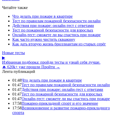
Читайте также
Что делать при пожаре в квартире
Тест по правилам пожарной безопасности онлайн
Действия при пожаре: онлайн-тест с ответами
Тест по пожарной безопасности для взрослых
Онлайн-тест: сможете ли вы спастись при пожаре
Как часто нужно чистить скважину
Как дать вторую жизнь бриллиантам из старых серёг
Новые тесты
▶
Избранная подборка: пройди тесты и узнай себя лучше.
🔥 620k+ уже прошли
Пройти →
Лента публикаций
01:48
Что делать при пожаре в квартире
01:47
Тест по правилам пожарной безопасности онлайн
01:47
Действия при пожаре: онлайн-тест с ответами
01:47
Тест по пожарной безопасности для взрослых
01:47
Онлайн-тест: сможете ли вы спастись при пожаре
17:58
Пожарно-прикладной спорт и его значение
17:58
Возникновение и развитие пожарно-прикладного
спорта