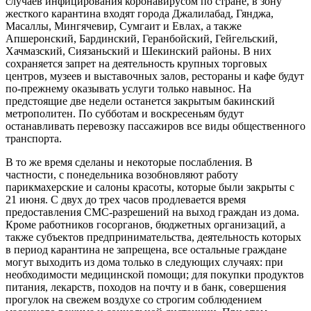
случаев инфицирования коронавирусом по стране, в зону
жесткого карантина входят города Джалилабад, Гянджа,
Масаллы, Мингячевир, Сумгаит и Евлах, а также
Апшеронский, Бардинский, Геранбойский, Гейгельский,
Хачмазский, Сиязаньский и Шекинский районы. В них
сохраняется запрет на деятельность крупных торговых
центров, музеев и выставочных залов, рестораны и кафе будут
по-прежнему оказывать услуги только навынос. На
предстоящие две недели останется закрытым бакинский
метрополитен. По субботам и воскресеньям будут
останавливать перевозку пассажиров все виды общественного
транспорта.
В то же время сделаны и некоторые послабления. В
частности, с понедельника возобновляют работу
парикмахерские и салоны красоты, которые были закрыты с
21 июня. С двух до трех часов продлевается время
предоставления СМС-разрешений на выход граждан из дома.
Кроме работников госорганов, бюджетных организаций, а
также субъектов предпринимательства, деятельность которых
в период карантина не запрещена, все остальные граждане
могут выходить из дома только в следующих случаях: при
необходимости медицинской помощи; для покупки продуктов
питания, лекарств, походов на почту и в банк, совершения
прогулок на свежем воздухе со строгим соблюдением