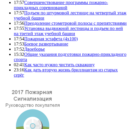
17:57
Совершенствование программы пожарно-
прикладных соревнований
17:57
Подъем по штурмовой лестнице на четвертый этаж
учебной башни
17:56
Преодоление стометровой полосы с препятствиями
17:55
Установка выдвижной лестницы и подъем по ней
на третий этаж учебной башни
17:54
Пожарная эстафета (4x100)
17:53
Боевое развертывание
17:52
Двоеборье
15:32
Общие указания подготовки пожарно-прикладного
спорта
02:41
Как часто нужно чистить скважину
23:16
Как дать вторую жизнь бриллиантам из старых
серёг