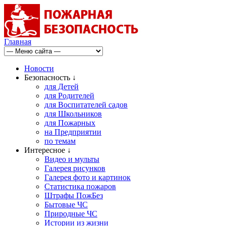
Главная
Новости
Безопасность ↓
для Детей
для Родителей
для Воспитателей садов
для Школьников
для Пожарных
на Предприятии
по темам
Интересное ↓
Видео и мульты
Галерея рисунков
Галерея фото и картинок
Статистика пожаров
Штрафы ПожБез
Бытовые ЧС
Природные ЧС
Истории из жизни