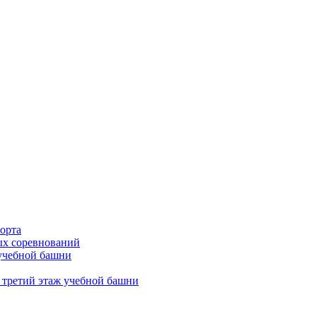
орта
х соревнований
 учебной башни
 третий этаж учебной башни