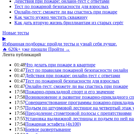
Действия при пожаре: онлайн-тест с ответами
Тест по пожарной безопасности для взрослых
Онлайн-тест: сможете ли вы спастись при пожаре
Как часто нужно чистить скважину
Как дать вторую жизнь бриллиантам из старых серёг
Новые тесты
▶
Избранная подборка: пройди тесты и узнай себя лучше.
🔥 620k+ уже прошли
Пройти →
Лента публикаций
01:48
Что делать при пожаре в квартире
01:47
Тест по правилам пожарной безопасности онлайн
01:47
Действия при пожаре: онлайн-тест с ответами
01:47
Тест по пожарной безопасности для взрослых
01:47
Онлайн-тест: сможете ли вы спастись при пожаре
17:58
Пожарно-прикладной спорт и его значение
17:58
Возникновение и развитие пожарно-прикладного сп
17:57
Совершенствование программы пожарно-прикладны
17:57
Подъем по штурмовой лестнице на четвертый этаж
17:56
Преодоление стометровой полосы с препятствиями
17:55
Установка выдвижной лестницы и подъем по ней на
17:54
Пожарная эстафета (4x100)
17:53
Боевое развертывание