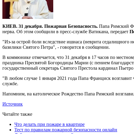
КИЕВ. 31 декабря. Пожарная Безопасность.
Папа Римский Фр
нерва. Об этом сообщили в пресс-службе Ватикана, передает
П
"Из-за острой боли вследствие ишиаса (неврита седалищного н
базилики Святого Петра", - говорится в сообщении.
В коммюнике отмечается, что 31 декабря в 17 часов по местн
праздника Пресвятой Богородицы Марии (с пением благодарстве
государственный секретарь Святого Престола кардинал Пьетро
"В любом случае 1 января 2021 года Папа Франциск возглавит 
службе.
Напомним, на католическое Рождество Папа Римский возглави
Источник
Читайте также
Что делать при пожаре в квартире
Тест по правилам пожарной безопасности онлайн