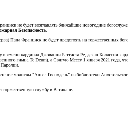
анциск не будет возглавлять ближайшие новогодние богослужени
ожарная Безопасность.
ерва) Папа Франциск не будет предстоять на торжественных бог
ому времени кардинал Джованни Баттиста Ре, декан Коллегии ка
нного гимна Te Deum), а Святую Мессу 1 января 2021 года, что 
 Паролин.
чтение молитвы "Ангел Господень" из библиотеки Апостольского 
л торжественную службу в Ватикане.