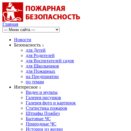
Главная
Новости
Безопасность ↓
для Детей
для Родителей
для Воспитателей садов
для Школьников
для Пожарных
на Предприятии
по темам
Интересное ↓
Видео и мульты
Галерея рисунков
Галерея фото и картинок
Статистика пожаров
Штрафы ПожБез
Бытовые ЧС
Природные ЧС
Истории из жизни