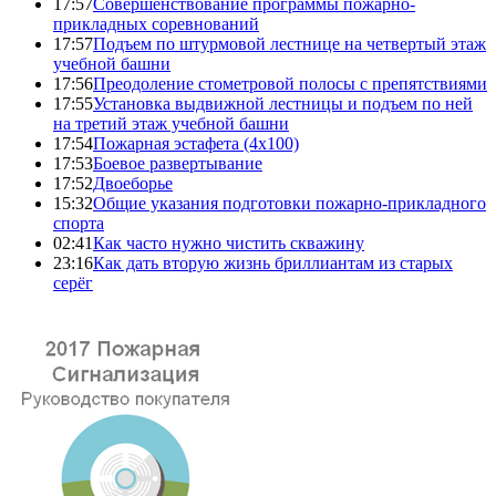
17:57
Совершенствование программы пожарно-
прикладных соревнований
17:57
Подъем по штурмовой лестнице на четвертый этаж
учебной башни
17:56
Преодоление стометровой полосы с препятствиями
17:55
Установка выдвижной лестницы и подъем по ней
на третий этаж учебной башни
17:54
Пожарная эстафета (4x100)
17:53
Боевое развертывание
17:52
Двоеборье
15:32
Общие указания подготовки пожарно-прикладного
спорта
02:41
Как часто нужно чистить скважину
23:16
Как дать вторую жизнь бриллиантам из старых
серёг