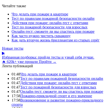
Читайте также
Что делать при пожаре в квартире
Тест по правилам пожарной безопасности онлайн
Действия при пожаре: онлайн-тест с ответами
Тест по пожарной безопасности для взрослых
Онлайн-тест: сможете ли вы спастись при пожаре
Как часто нужно чистить скважину
Как дать вторую жизнь бриллиантам из старых серёг
Новые тесты
▶
Избранная подборка: пройди тесты и узнай себя лучше.
🔥 620k+ уже прошли
Пройти →
Лента публикаций
01:48
Что делать при пожаре в квартире
01:47
Тест по правилам пожарной безопасности онлайн
01:47
Действия при пожаре: онлайн-тест с ответами
01:47
Тест по пожарной безопасности для взрослых
01:47
Онлайн-тест: сможете ли вы спастись при пожаре
17:58
Пожарно-прикладной спорт и его значение
17:58
Возникновение и развитие пожарно-прикладного
спорта