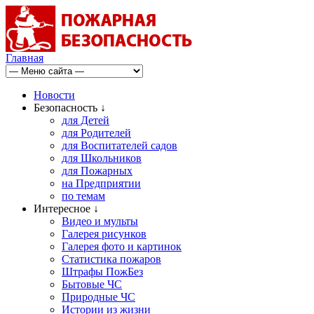
Главная
Новости
Безопасность ↓
для Детей
для Родителей
для Воспитателей садов
для Школьников
для Пожарных
на Предприятии
по темам
Интересное ↓
Видео и мульты
Галерея рисунков
Галерея фото и картинок
Статистика пожаров
Штрафы ПожБез
Бытовые ЧС
Природные ЧС
Истории из жизни