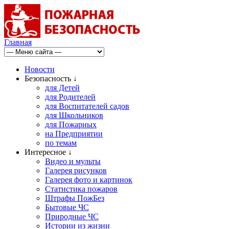
Главная
Новости
Безопасность ↓
для Детей
для Родителей
для Воспитателей садов
для Школьников
для Пожарных
на Предприятии
по темам
Интересное ↓
Видео и мульты
Галерея рисунков
Галерея фото и картинок
Статистика пожаров
Штрафы ПожБез
Бытовые ЧС
Природные ЧС
Истории из жизни