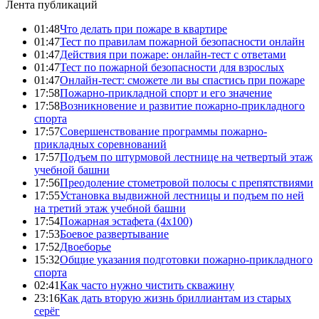
Лента публикаций
01:48
Что делать при пожаре в квартире
01:47
Тест по правилам пожарной безопасности онлайн
01:47
Действия при пожаре: онлайн-тест с ответами
01:47
Тест по пожарной безопасности для взрослых
01:47
Онлайн-тест: сможете ли вы спастись при пожаре
17:58
Пожарно-прикладной спорт и его значение
17:58
Возникновение и развитие пожарно-прикладного
спорта
17:57
Совершенствование программы пожарно-
прикладных соревнований
17:57
Подъем по штурмовой лестнице на четвертый этаж
учебной башни
17:56
Преодоление стометровой полосы с препятствиями
17:55
Установка выдвижной лестницы и подъем по ней
на третий этаж учебной башни
17:54
Пожарная эстафета (4x100)
17:53
Боевое развертывание
17:52
Двоеборье
15:32
Общие указания подготовки пожарно-прикладного
спорта
02:41
Как часто нужно чистить скважину
23:16
Как дать вторую жизнь бриллиантам из старых
серёг