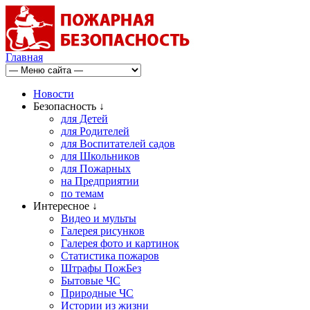
Главная
Новости
Безопасность ↓
для Детей
для Родителей
для Воспитателей садов
для Школьников
для Пожарных
на Предприятии
по темам
Интересное ↓
Видео и мульты
Галерея рисунков
Галерея фото и картинок
Статистика пожаров
Штрафы ПожБез
Бытовые ЧС
Природные ЧС
Истории из жизни