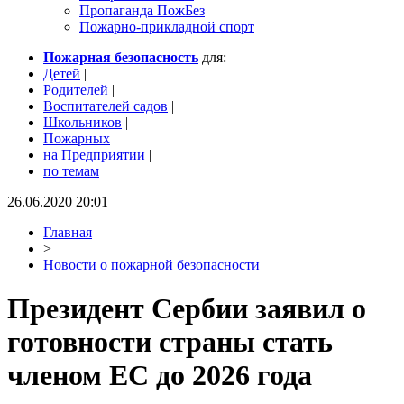
Пропаганда ПожБез
Пожарно-прикладной спорт
Пожарная безопасность
для:
Детей
|
Родителей
|
Воспитателей садов
|
Школьников
|
Пожарных
|
на Предприятии
|
по темам
26.06.2020 20:01
Главная
>
Новости о пожарной безопасности
Президент Сербии заявил о
готовности страны стать
членом ЕС до 2026 года