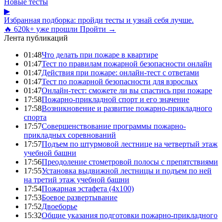
Новые тесты
▶
Избранная подборка: пройди тесты и узнай себя лучше.
🔥 620k+ уже прошли
Пройти →
Лента публикаций
01:48
Что делать при пожаре в квартире
01:47
Тест по правилам пожарной безопасности онлайн
01:47
Действия при пожаре: онлайн-тест с ответами
01:47
Тест по пожарной безопасности для взрослых
01:47
Онлайн-тест: сможете ли вы спастись при пожаре
17:58
Пожарно-прикладной спорт и его значение
17:58
Возникновение и развитие пожарно-прикладного
спорта
17:57
Совершенствование программы пожарно-
прикладных соревнований
17:57
Подъем по штурмовой лестнице на четвертый этаж
учебной башни
17:56
Преодоление стометровой полосы с препятствиями
17:55
Установка выдвижной лестницы и подъем по ней
на третий этаж учебной башни
17:54
Пожарная эстафета (4x100)
17:53
Боевое развертывание
17:52
Двоеборье
15:32
Общие указания подготовки пожарно-прикладного