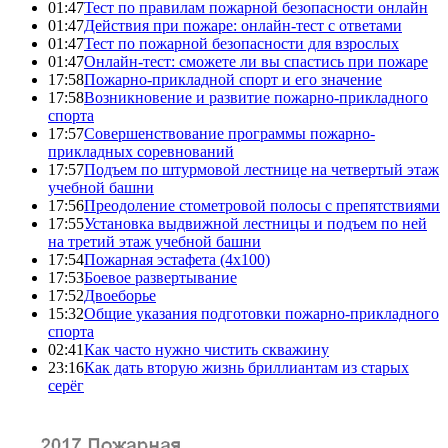
01:47
Тест по правилам пожарной безопасности онлайн
01:47
Действия при пожаре: онлайн-тест с ответами
01:47
Тест по пожарной безопасности для взрослых
01:47
Онлайн-тест: сможете ли вы спастись при пожаре
17:58
Пожарно-прикладной спорт и его значение
17:58
Возникновение и развитие пожарно-прикладного
спорта
17:57
Совершенствование программы пожарно-
прикладных соревнований
17:57
Подъем по штурмовой лестнице на четвертый этаж
учебной башни
17:56
Преодоление стометровой полосы с препятствиями
17:55
Установка выдвижной лестницы и подъем по ней
на третий этаж учебной башни
17:54
Пожарная эстафета (4x100)
17:53
Боевое развертывание
17:52
Двоеборье
15:32
Общие указания подготовки пожарно-прикладного
спорта
02:41
Как часто нужно чистить скважину
23:16
Как дать вторую жизнь бриллиантам из старых
серёг