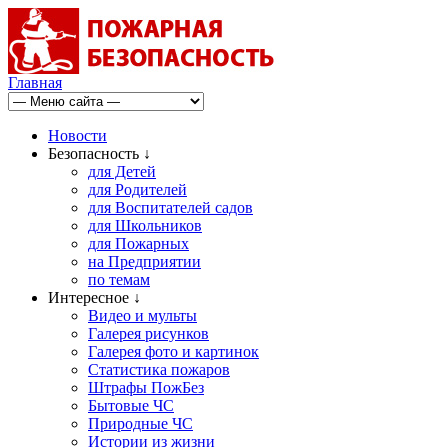
Главная
Новости
Безопасность ↓
для Детей
для Родителей
для Воспитателей садов
для Школьников
для Пожарных
на Предприятии
по темам
Интересное ↓
Видео и мульты
Галерея рисунков
Галерея фото и картинок
Статистика пожаров
Штрафы ПожБез
Бытовые ЧС
Природные ЧС
Истории из жизни