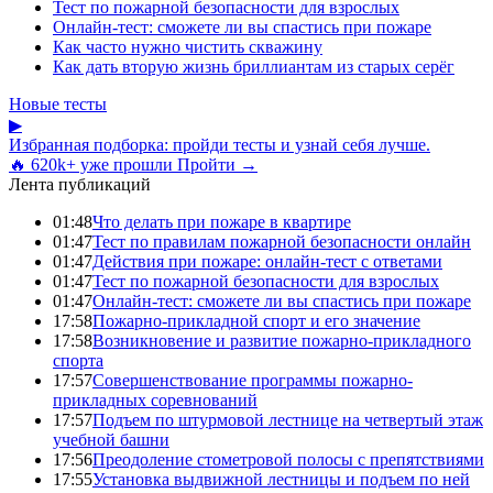
Тест по пожарной безопасности для взрослых
Онлайн-тест: сможете ли вы спастись при пожаре
Как часто нужно чистить скважину
Как дать вторую жизнь бриллиантам из старых серёг
Новые тесты
▶
Избранная подборка: пройди тесты и узнай себя лучше.
🔥 620k+ уже прошли
Пройти →
Лента публикаций
01:48
Что делать при пожаре в квартире
01:47
Тест по правилам пожарной безопасности онлайн
01:47
Действия при пожаре: онлайн-тест с ответами
01:47
Тест по пожарной безопасности для взрослых
01:47
Онлайн-тест: сможете ли вы спастись при пожаре
17:58
Пожарно-прикладной спорт и его значение
17:58
Возникновение и развитие пожарно-прикладного
спорта
17:57
Совершенствование программы пожарно-
прикладных соревнований
17:57
Подъем по штурмовой лестнице на четвертый этаж
учебной башни
17:56
Преодоление стометровой полосы с препятствиями
17:55
Установка выдвижной лестницы и подъем по ней