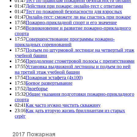
01:47
Тест по правилам пожарной безопасности онлайн
01:47
Действия при пожаре: онлайн-тест с ответами
01:47
Тест по пожарной безопасности для взрослых
01:47
Онлайн-тест: сможете ли вы спастись при пожаре
17:58
Пожарно-прикладной спорт и его значение
17:58
Возникновение и развитие пожарно-прикладного
спорта
17:57
Совершенствование программы пожарно-
прикладных соревнований
17:57
Подъем по штурмовой лестнице на четвертый этаж
учебной башни
17:56
Преодоление стометровой полосы с препятствиями
17:55
Установка выдвижной лестницы и подъем по ней
на третий этаж учебной башни
17:54
Пожарная эстафета (4x100)
17:53
Боевое развертывание
17:52
Двоеборье
15:32
Общие указания подготовки пожарно-прикладного
спорта
02:41
Как часто нужно чистить скважину
23:16
Как дать вторую жизнь бриллиантам из старых
серёг