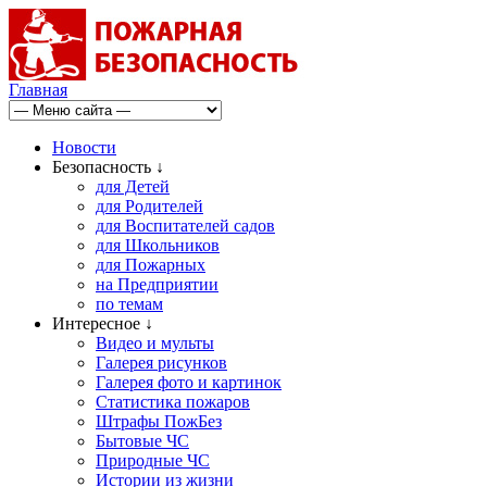
Главная
Новости
Безопасность ↓
для Детей
для Родителей
для Воспитателей садов
для Школьников
для Пожарных
на Предприятии
по темам
Интересное ↓
Видео и мульты
Галерея рисунков
Галерея фото и картинок
Статистика пожаров
Штрафы ПожБез
Бытовые ЧС
Природные ЧС
Истории из жизни