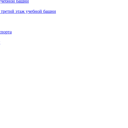
 учебной башни
 третий этаж учебной башни
спорта
г