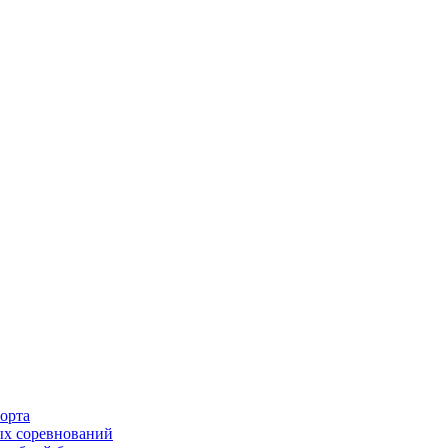
орта
х соревнований