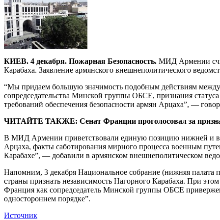
КИЕВ. 4 декабря. Пожарная Безопасность.
МИД Армении счит
Карабаха. Заявление армянского внешнеполитического ведомст
“Мы придаем большую значимость подобным действиям междуна
сопредседательства Минской группы ОБСЕ, признания статуса 
требований обеспечения безопасности армян Арцаха”, — гово
ЧИТАЙТЕ ТАКЖЕ: Сенат Франции проголосовал за признан
В МИД Армении приветствовали единую позицию нижней и вер
Арцаха, факты саботирования мирного процесса военным путе
Карабахе”, — добавили в армянском внешнеполитическом ведо
Напомним, 3 декабря Национальное собрание (нижняя палата 
страны признать независимость Нагорного Карабаха. При это
Франция как сопредседатель Минской группы ОБСЕ привержена 
одностороннем порядке”.
Источник