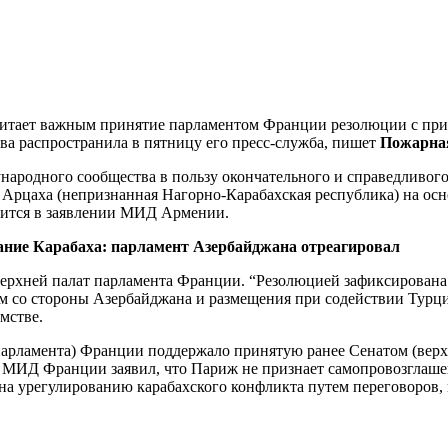
ает важным принятие парламентом Франции резолюции с призы
ва распространила в пятницу его пресс-служба, пишет
Пожарная
родного сообщества в пользу окончательного и справедливого
Арцаха (непризнанная Нагорно-Карабахская республика) на осно
рится в заявлении МИД Армении.
ие Карабаха: парламент Азербайджана отреагировал
хней палат парламента Франции. “Резолюцией зафиксирована н
м со стороны Азербайджана и размещения при содействии Турц
мстве.
парламента) Франции поддержало принятую ранее Сенатом (верх
м МИД Франции заявил, что Париж не признает самопровозглаше
урегулированию карабахского конфликта путем переговоров, и 