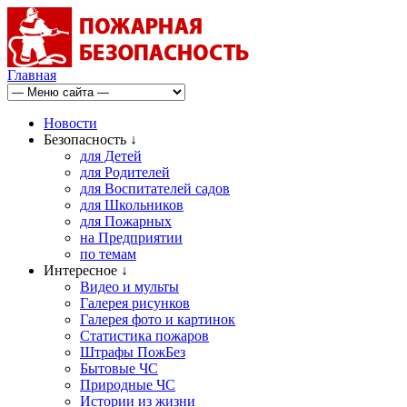
Главная
Новости
Безопасность ↓
для Детей
для Родителей
для Воспитателей садов
для Школьников
для Пожарных
на Предприятии
по темам
Интересное ↓
Видео и мульты
Галерея рисунков
Галерея фото и картинок
Статистика пожаров
Штрафы ПожБез
Бытовые ЧС
Природные ЧС
Истории из жизни