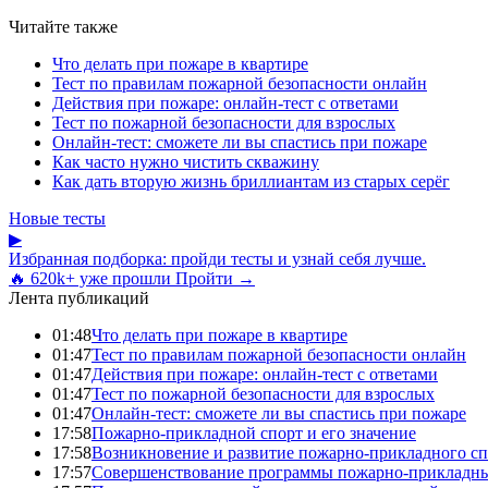
Читайте также
Что делать при пожаре в квартире
Тест по правилам пожарной безопасности онлайн
Действия при пожаре: онлайн-тест с ответами
Тест по пожарной безопасности для взрослых
Онлайн-тест: сможете ли вы спастись при пожаре
Как часто нужно чистить скважину
Как дать вторую жизнь бриллиантам из старых серёг
Новые тесты
▶
Избранная подборка: пройди тесты и узнай себя лучше.
🔥 620k+ уже прошли
Пройти →
Лента публикаций
01:48
Что делать при пожаре в квартире
01:47
Тест по правилам пожарной безопасности онлайн
01:47
Действия при пожаре: онлайн-тест с ответами
01:47
Тест по пожарной безопасности для взрослых
01:47
Онлайн-тест: сможете ли вы спастись при пожаре
17:58
Пожарно-прикладной спорт и его значение
17:58
Возникновение и развитие пожарно-прикладного сп
17:57
Совершенствование программы пожарно-прикладны