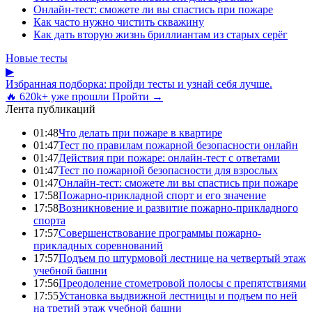
Онлайн-тест: сможете ли вы спастись при пожаре
Как часто нужно чистить скважину
Как дать вторую жизнь бриллиантам из старых серёг
Новые тесты
▶
Избранная подборка: пройди тесты и узнай себя лучше.
🔥 620k+ уже прошли
Пройти →
Лента публикаций
01:48
Что делать при пожаре в квартире
01:47
Тест по правилам пожарной безопасности онлайн
01:47
Действия при пожаре: онлайн-тест с ответами
01:47
Тест по пожарной безопасности для взрослых
01:47
Онлайн-тест: сможете ли вы спастись при пожаре
17:58
Пожарно-прикладной спорт и его значение
17:58
Возникновение и развитие пожарно-прикладного
спорта
17:57
Совершенствование программы пожарно-
прикладных соревнований
17:57
Подъем по штурмовой лестнице на четвертый этаж
учебной башни
17:56
Преодоление стометровой полосы с препятствиями
17:55
Установка выдвижной лестницы и подъем по ней
на третий этаж учебной башни