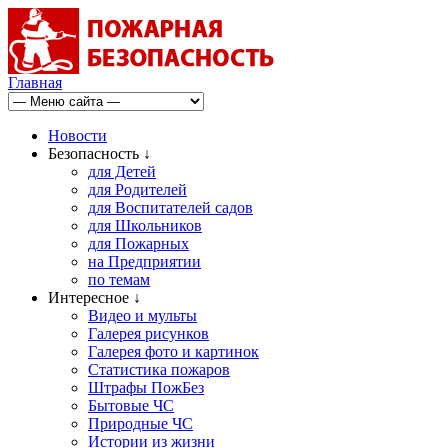
Главная
Новости
Безопасность ↓
для Детей
для Родителей
для Воспитателей садов
для Школьников
для Пожарных
на Предприятии
по темам
Интересное ↓
Видео и мульты
Галерея рисунков
Галерея фото и картинок
Статистика пожаров
Штрафы ПожБез
Бытовые ЧС
Природные ЧС
Истории из жизни