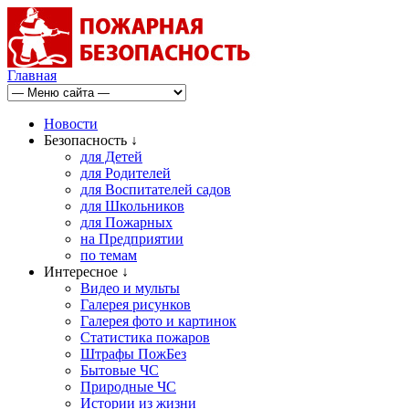
Главная
Новости
Безопасность ↓
для Детей
для Родителей
для Воспитателей садов
для Школьников
для Пожарных
на Предприятии
по темам
Интересное ↓
Видео и мульты
Галерея рисунков
Галерея фото и картинок
Статистика пожаров
Штрафы ПожБез
Бытовые ЧС
Природные ЧС
Истории из жизни