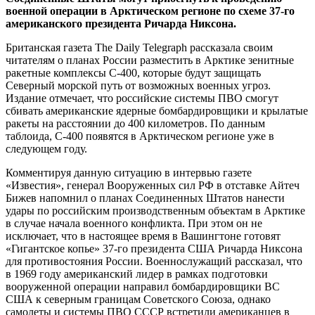
военной операции в Арктическом регионе по схеме 37-го
американского президента Ричарда Никсона.
Британская газета The Daily Telegraph рассказала своим
читателям о планах России разместить в Арктике зенитные
ракетные комплексы С-400, которые будут защищать
Северный морской путь от возможных военных угроз.
Издание отмечает, что российские системы ПВО смогут
сбивать американские ядерные бомбардировщики и крылатые
ракеты на расстоянии до 400 километров. По данным
таблоида, С-400 появятся в Арктическом регионе уже в
следующем году.
Комментируя данную ситуацию в интервью газете
«Известия», генерал Вооруженных сил РФ в отставке Айтеч
Бижев напомнил о планах Соединенных Штатов нанести
удары по российским производственным объектам в Арктике
в случае начала военного конфликта. При этом он не
исключает, что в настоящее время в Вашингтоне готовят
«Гигантское копье» 37-го президента США Ричарда Никсона
для противостояния России. Военнослужащий рассказал, что
в 1969 году американский лидер в рамках подготовки
вооруженной операции направил бомбардировщики ВС
США к северным границам Советского Союза, однако
самолеты и системы ПВО СССР встретили американцев в