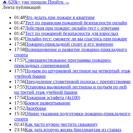
🔥 620k+ уже прошли
Пройти →
Лента публикаций
01:48
Что делать при пожаре в квартире
01:47
Тест по правилам пожарной безопасности онлайн
01:47
Действия при пожаре: онлайн-тест с ответами
01:47
Тест по пожарной безопасности для взрослых
01:47
Онлайн-тест: сможете ли вы спастись при пожаре
17:58
Пожарно-прикладной спорт и его значение
17:58
Возникновение и развитие пожарно-прикладного
спорта
17:57
Совершенствование программы пожарно-
прикладных соревнований
17:57
Подъем по штурмовой лестнице на четвертый этаж
учебной башни
17:56
Преодоление стометровой полосы с препятствиями
17:55
Установка выдвижной лестницы и подъем по ней
на третий этаж учебной башни
17:54
Пожарная эстафета (4x100)
17:53
Боевое развертывание
17:52
Двоеборье
15:32
Общие указания подготовки пожарно-прикладного
спорта
02:41
Как часто нужно чистить скважину
23:16
Как дать вторую жизнь бриллиантам из старых