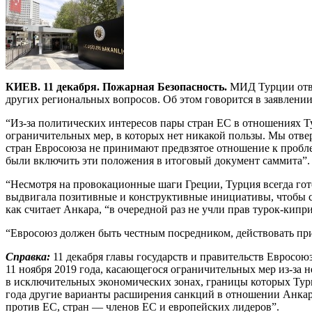
КИЕВ. 11 декабря. Пожарная Безопасность.
МИД Турции отве
других региональных вопросов. Об этом говорится в заявлени
“Из-за политических интересов пары стран ЕС в отношениях Ту
ограничительных мер, в которых нет никакой пользы. Мы отве
стран Евросоюза не принимают предвзятое отношение к пробле
были включить эти положения в итоговый документ саммита”.
“Несмотря на провокационные шаги Греции, Турция всегда гото
выдвигала позитивные и конструктивные инициативы, чтобы с
как считает Анкара, “в очередной раз не учли прав турок-кип
“Евросоюз должен быть честным посредником, действовать пр
Справка:
11 декабря главы государств и правительств Евросо
11 ноября 2019 года, касающегося ограничительных мер из-за н
в исключительных экономических зонах, границы которых Тур
года другие варианты расширения санкций в отношении Анкары
против ЕС, стран — членов ЕС и европейских лидеров”.