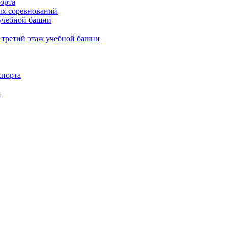
орта
х соревнований
 учебной башни
 третий этаж учебной башни
спорта
г