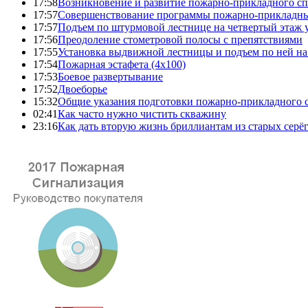
17:58
Возникновение и развитие пожарно-прикладного сп
17:57
Совершенствование программы пожарно-прикладны
17:57
Подъем по штурмовой лестнице на четвертый этаж
17:56
Преодоление стометровой полосы с препятствиями
17:55
Установка выдвижной лестницы и подъем по ней на
17:54
Пожарная эстафета (4x100)
17:53
Боевое развертывание
17:52
Двоеборье
15:32
Общие указания подготовки пожарно-прикладного 
02:41
Как часто нужно чистить скважину
23:16
Как дать вторую жизнь бриллиантам из старых серё