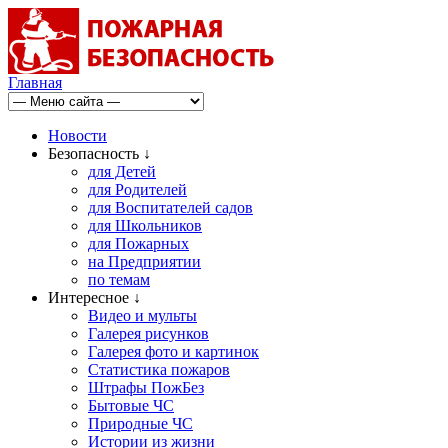
Главная
Новости
Безопасность ↓
для Детей
для Родителей
для Воспитателей садов
для Школьников
для Пожарных
на Предприятии
по темам
Интересное ↓
Видео и мульты
Галерея рисунков
Галерея фото и картинок
Статистика пожаров
Штрафы ПожБез
Бытовые ЧС
Природные ЧС
Истории из жизни