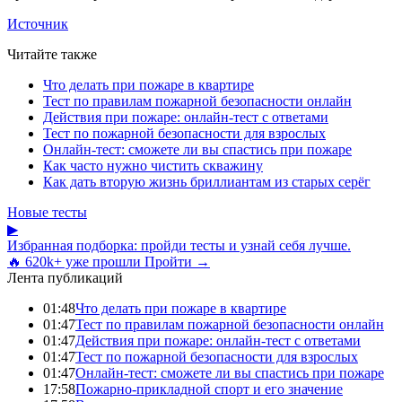
Источник
Читайте также
Что делать при пожаре в квартире
Тест по правилам пожарной безопасности онлайн
Действия при пожаре: онлайн-тест с ответами
Тест по пожарной безопасности для взрослых
Онлайн-тест: сможете ли вы спастись при пожаре
Как часто нужно чистить скважину
Как дать вторую жизнь бриллиантам из старых серёг
Новые тесты
▶
Избранная подборка: пройди тесты и узнай себя лучше.
🔥 620k+ уже прошли
Пройти →
Лента публикаций
01:48
Что делать при пожаре в квартире
01:47
Тест по правилам пожарной безопасности онлайн
01:47
Действия при пожаре: онлайн-тест с ответами
01:47
Тест по пожарной безопасности для взрослых
01:47
Онлайн-тест: сможете ли вы спастись при пожаре
17:58
Пожарно-прикладной спорт и его значение