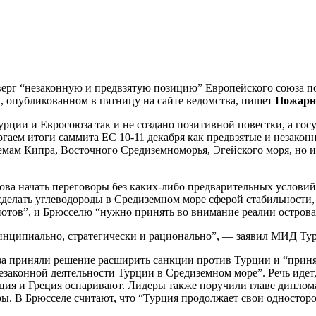
рг “незаконную и предвзятую позицию” Европейского союза по 
и, опубликованном в пятницу на сайте ведомства, пишет
Пожарн
рции и Евросоюза так и не создано позитивной повестки, а госу
ргаем итоги саммита ЕС 10-11 декабря как предвзятые и незако
мам Кипра, Восточного Средиземноморья, Эгейского моря, но из
ва начать переговоры без каких-либо предварительных условий 
делать углеводороды в Средиземном море сферой стабильности,
риотов”, и Брюсселю “нужно принять во внимание реалии остров
инципиально, стратегически и рационально”, — заявил МИД Ту
юза приняли решение расширить санкции против Турции и “прин
езаконной деятельности Турции в Средиземном море”. Речь идет,
ция и Греция оспаривают. Лидеры также поручили главе диплом
. В Брюсселе считают, что “Турция продолжает свои односторо