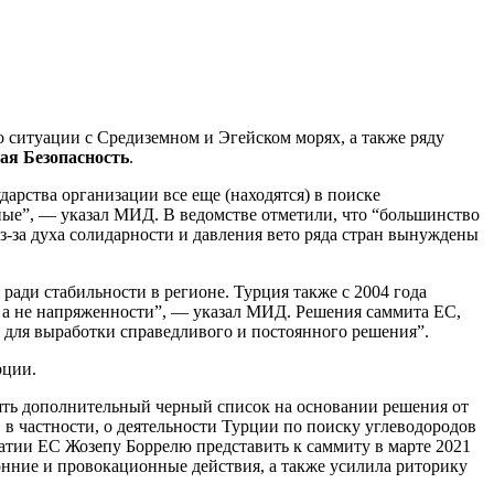
ситуации с Средиземном и Эгейском морях, а также ряду
ая Безопасность
.
дарства организации все еще (находятся) в поиске
нные”, — указал МИД. В ведомстве отметили, что “большинство
-за духа солидарности и давления вето ряда стран вынуждены
ради стабильности в регионе. Турция также с 2004 года
 а не напряженности”, — указал МИД. Решения саммита ЕС,
а для выработки справедливого и постоянного решения”.
рции.
ять дополнительный черный список на основании решения от
 в частности, о деятельности Турции по поиску углеводородов
атии ЕС Жозепу Боррелю представить к саммиту в марте 2021
нние и провокационные действия, а также усилила риторику