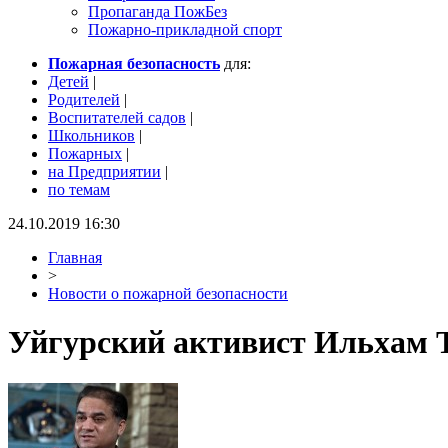
Пропаганда ПожБез
Пожарно-прикладной спорт
Пожарная безопасность
для:
Детей
|
Родителей
|
Воспитателей садов
|
Школьников
|
Пожарных
|
на Предприятии
|
по темам
24.10.2019 16:30
Главная
>
Новости о пожарной безопасности
Уйгурский активист Ильхам Т