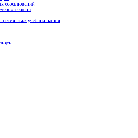
х соревнований
 учебной башни
 третий этаж учебной башни
спорта
г