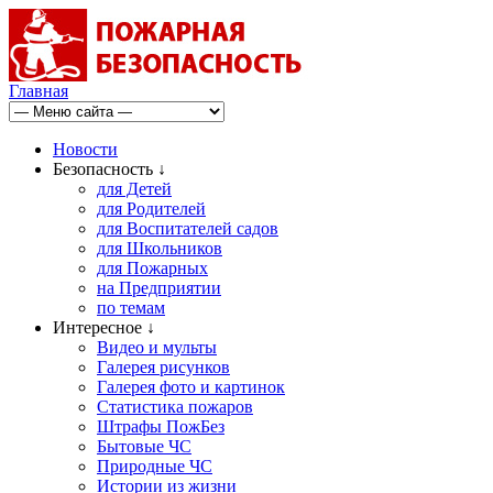
Главная
Новости
Безопасность ↓
для Детей
для Родителей
для Воспитателей садов
для Школьников
для Пожарных
на Предприятии
по темам
Интересное ↓
Видео и мульты
Галерея рисунков
Галерея фото и картинок
Статистика пожаров
Штрафы ПожБез
Бытовые ЧС
Природные ЧС
Истории из жизни