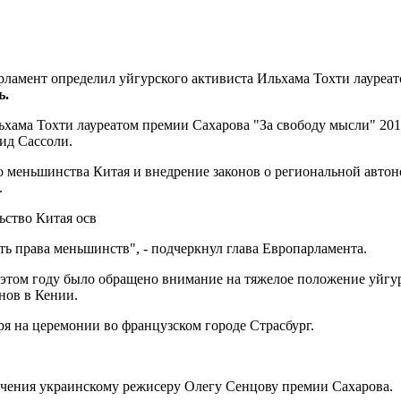
ламент определил уйгурского активиста Ильхама Тохти лауреато
ь.
ьхама Тохти лауреатом премии Сахарова "За свободу мысли" 201
ид Сассоли.
ого меньшинства Китая и внедрение законов о региональной авто
.
ьство Китая осв
ь права меньшинств", - подчеркнул глава Европарламента.
в этом году было обращено внимание на тяжелое положение уйгу
нов в Кении.
ря на церемонии во французском городе Страсбург.
чения украинскому режисеру Олегу Сенцову премии Сахарова.