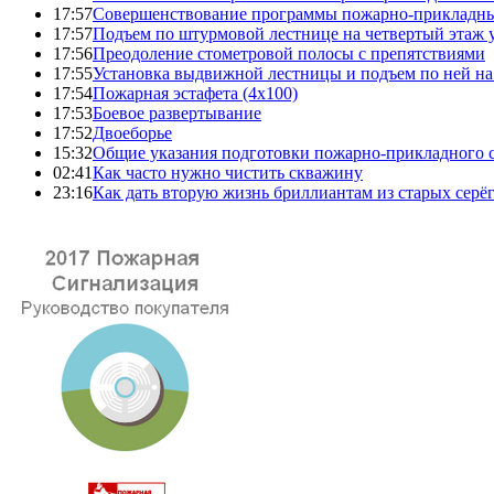
17:57
Совершенствование программы пожарно-прикладны
17:57
Подъем по штурмовой лестнице на четвертый этаж
17:56
Преодоление стометровой полосы с препятствиями
17:55
Установка выдвижной лестницы и подъем по ней на
17:54
Пожарная эстафета (4x100)
17:53
Боевое развертывание
17:52
Двоеборье
15:32
Общие указания подготовки пожарно-прикладного 
02:41
Как часто нужно чистить скважину
23:16
Как дать вторую жизнь бриллиантам из старых серё