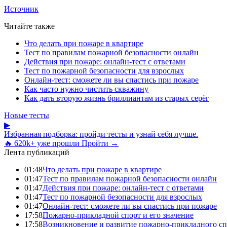
Источник
Читайте также
Что делать при пожаре в квартире
Тест по правилам пожарной безопасности онлайн
Действия при пожаре: онлайн-тест с ответами
Тест по пожарной безопасности для взрослых
Онлайн-тест: сможете ли вы спастись при пожаре
Как часто нужно чистить скважину
Как дать вторую жизнь бриллиантам из старых серёг
Новые тесты
▶
Избранная подборка: пройди тесты и узнай себя лучше.
🔥 620k+ уже прошли
Пройти →
Лента публикаций
01:48
Что делать при пожаре в квартире
01:47
Тест по правилам пожарной безопасности онлайн
01:47
Действия при пожаре: онлайн-тест с ответами
01:47
Тест по пожарной безопасности для взрослых
01:47
Онлайн-тест: сможете ли вы спастись при пожаре
17:58
Пожарно-прикладной спорт и его значение
17:58
Возникновение и развитие пожарно-прикладного сп