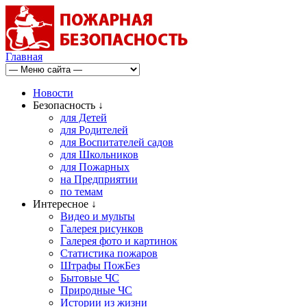
Главная
Новости
Безопасность ↓
для Детей
для Родителей
для Воспитателей садов
для Школьников
для Пожарных
на Предприятии
по темам
Интересное ↓
Видео и мульты
Галерея рисунков
Галерея фото и картинок
Статистика пожаров
Штрафы ПожБез
Бытовые ЧС
Природные ЧС
Истории из жизни