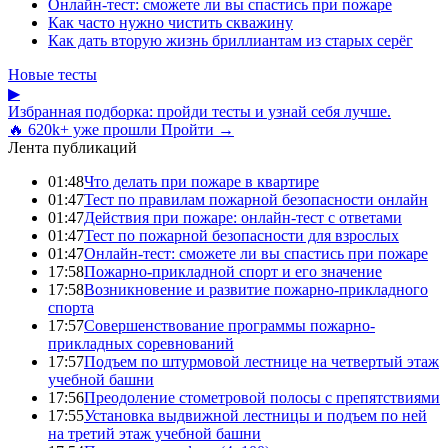
Онлайн-тест: сможете ли вы спастись при пожаре
Как часто нужно чистить скважину
Как дать вторую жизнь бриллиантам из старых серёг
Новые тесты
▶
Избранная подборка: пройди тесты и узнай себя лучше.
🔥 620k+ уже прошли
Пройти →
Лента публикаций
01:48
Что делать при пожаре в квартире
01:47
Тест по правилам пожарной безопасности онлайн
01:47
Действия при пожаре: онлайн-тест с ответами
01:47
Тест по пожарной безопасности для взрослых
01:47
Онлайн-тест: сможете ли вы спастись при пожаре
17:58
Пожарно-прикладной спорт и его значение
17:58
Возникновение и развитие пожарно-прикладного
спорта
17:57
Совершенствование программы пожарно-
прикладных соревнований
17:57
Подъем по штурмовой лестнице на четвертый этаж
учебной башни
17:56
Преодоление стометровой полосы с препятствиями
17:55
Установка выдвижной лестницы и подъем по ней
на третий этаж учебной башни