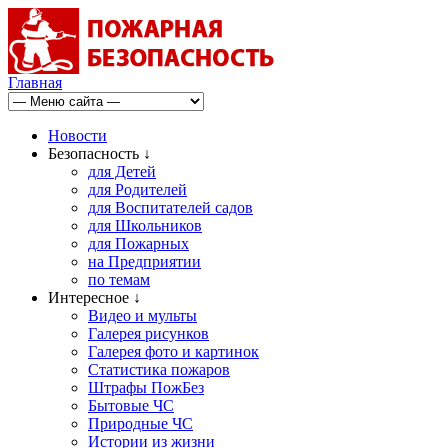
Главная
Новости
Безопасность ↓
для Детей
для Родителей
для Воспитателей садов
для Школьников
для Пожарных
на Предприятии
по темам
Интересное ↓
Видео и мульты
Галерея рисунков
Галерея фото и картинок
Статистика пожаров
Штрафы ПожБез
Бытовые ЧС
Природные ЧС
Истории из жизни