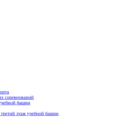
орта
х соревнований
 учебной башни
 третий этаж учебной башни