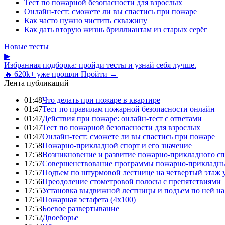
Тест по пожарной безопасности для взрослых
Онлайн-тест: сможете ли вы спастись при пожаре
Как часто нужно чистить скважину
Как дать вторую жизнь бриллиантам из старых серёг
Новые тесты
▶
Избранная подборка: пройди тесты и узнай себя лучше.
🔥 620k+ уже прошли
Пройти →
Лента публикаций
01:48
Что делать при пожаре в квартире
01:47
Тест по правилам пожарной безопасности онлайн
01:47
Действия при пожаре: онлайн-тест с ответами
01:47
Тест по пожарной безопасности для взрослых
01:47
Онлайн-тест: сможете ли вы спастись при пожаре
17:58
Пожарно-прикладной спорт и его значение
17:58
Возникновение и развитие пожарно-прикладного сп
17:57
Совершенствование программы пожарно-прикладны
17:57
Подъем по штурмовой лестнице на четвертый этаж
17:56
Преодоление стометровой полосы с препятствиями
17:55
Установка выдвижной лестницы и подъем по ней на
17:54
Пожарная эстафета (4x100)
17:53
Боевое развертывание
17:52
Двоеборье