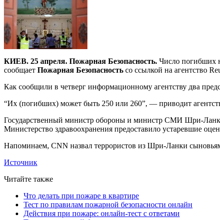
КИЕВ. 25 апреля. Пожарная Безопасность.
Число погибших на
сообщает
Пожарная Безопасность
со ссылкой на агентство Reu
Как сообщили в четверг информационному агентству два предста
“Их (погибших) может быть 250 или 260”, — приводит агентст
Государственный министр обороны и министр СМИ Шри-Ланки Ру
Министерство здравоохранения предоставило устаревшие оценк
Напоминаем, CNN назвал террористов из Шри-Ланки сыновьям
Источник
Читайте также
Что делать при пожаре в квартире
Тест по правилам пожарной безопасности онлайн
Действия при пожаре: онлайн-тест с ответами