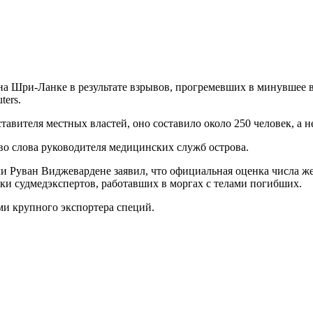
 Шри-Ланке в результате взрывов, прогремевших в минувшее вос
ters.
вителя местных властей, оно составило около 250 человек, а не
во слова руководителя медицинских служб острова.
ван Виджевардене заявил, что официальная оценка числа жертв
и судмедэкспертов, работавших в моргах с телами погибших.
и крупного экспортера специй.