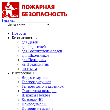
Главная
Новости
Безопасность ↓
для Детей
для Родителей
для Воспитателей садов
для Школьников
для Пожарных
на Предприятии
по темам
Интересное ↓
Видео и мульты
Галерея рисунков
Галерея фото и картинок
Статистика пожаров
Штрафы ПожБез
Бытовые ЧС
Природные ЧС
Истории из жизни