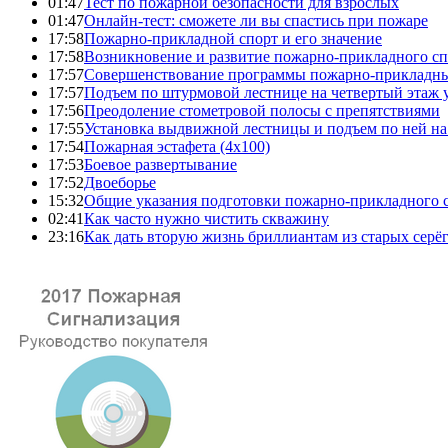
01:47
Тест по пожарной безопасности для взрослых
01:47
Онлайн-тест: сможете ли вы спастись при пожаре
17:58
Пожарно-прикладной спорт и его значение
17:58
Возникновение и развитие пожарно-прикладного сп
17:57
Совершенствование программы пожарно-прикладны
17:57
Подъем по штурмовой лестнице на четвертый этаж
17:56
Преодоление стометровой полосы с препятствиями
17:55
Установка выдвижной лестницы и подъем по ней на
17:54
Пожарная эстафета (4x100)
17:53
Боевое развертывание
17:52
Двоеборье
15:32
Общие указания подготовки пожарно-прикладного 
02:41
Как часто нужно чистить скважину
23:16
Как дать вторую жизнь бриллиантам из старых серё