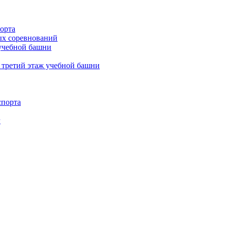
орта
х соревнований
 учебной башни
 третий этаж учебной башни
спорта
г