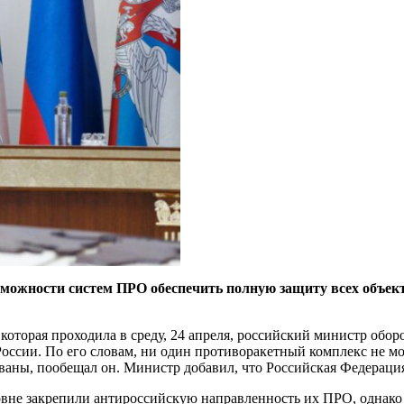
ожности систем ПРО обеспечить полную защиту всех объектов
оторая проходила в среду, 24 апреля, российский министр обо
ссии. По его словам, ни один противоракетный комплекс не мож
ованы, пообещал он. Министр добавил, что Российская Федерация
не закрепили антироссийскую направленность их ПРО, однако п