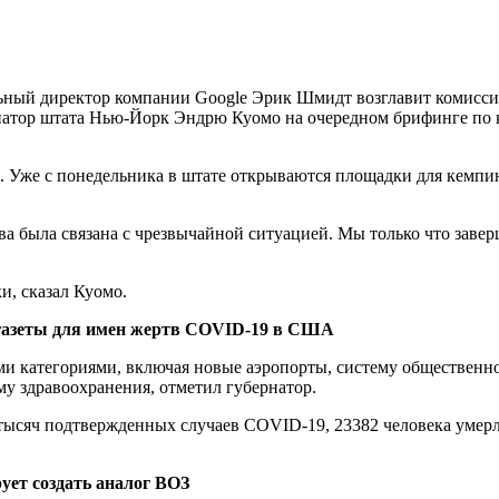
ный директор компании Google Эрик Шмидт возглавит комисси
натор штата Нью-Йорк Эндрю Куомо на очередном брифинге по 
к. Уже с понедельника в штате открываются площадки для кемпин
 была связана с чрезвычайной ситуацией. Мы только что завер
и, сказал Куомо.
газеты для имен жертв COVID-19 в США
и категориями, включая новые аэропорты, систему общественно
у здравоохранения, отметил губернатор.
 тысяч подтвержденных случаев COVID-19, 23382 человека умерл
ет создать аналог ВОЗ