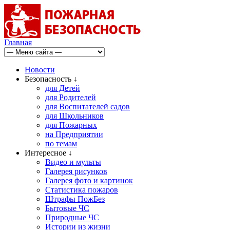
Главная
Новости
Безопасность ↓
для Детей
для Родителей
для Воспитателей садов
для Школьников
для Пожарных
на Предприятии
по темам
Интересное ↓
Видео и мульты
Галерея рисунков
Галерея фото и картинок
Статистика пожаров
Штрафы ПожБез
Бытовые ЧС
Природные ЧС
Истории из жизни