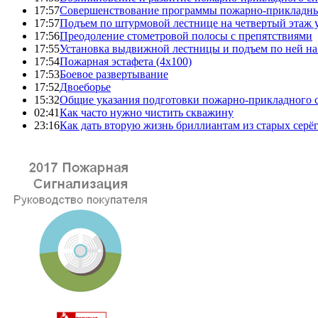
17:57
Совершенствование программы пожарно-прикладны
17:57
Подъем по штурмовой лестнице на четвертый этаж
17:56
Преодоление стометровой полосы с препятствиями
17:55
Установка выдвижной лестницы и подъем по ней на
17:54
Пожарная эстафета (4x100)
17:53
Боевое развертывание
17:52
Двоеборье
15:32
Общие указания подготовки пожарно-прикладного 
02:41
Как часто нужно чистить скважину
23:16
Как дать вторую жизнь бриллиантам из старых серё