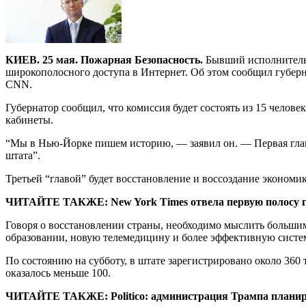
КИЕВ. 25 мая. Пожарная Безопасность.
Бывший исполнитель
широкополосного доступа в Интернет. Об этом сообщил губер
CNN.
Губернатор сообщил, что комиссия будет состоять из 15 челове
кабинеты.
“Мы в Нью-Йорке пишем историю, — заявил он. — Первая глава
штата”.
Третьей “главой” будет восстановление и воссоздание экономик
ЧИТАЙТЕ ТАКЖЕ: New York Times отвела первую полосу 
Говоря о восстановлении страны, необходимо мыслить большим
образовании, новую телемедицину и более эффективную систем
По состоянию на субботу, в штате зарегистрировано около 360
оказалось меньше 100.
ЧИТАЙТЕ ТАКЖЕ: Politico: администрация Трампа планиру