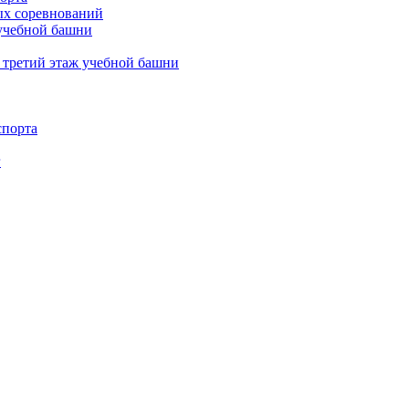
х соревнований
 учебной башни
 третий этаж учебной башни
спорта
г