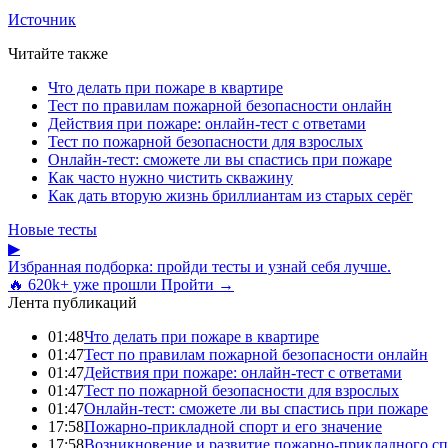
Источник
Читайте также
Что делать при пожаре в квартире
Тест по правилам пожарной безопасности онлайн
Действия при пожаре: онлайн-тест с ответами
Тест по пожарной безопасности для взрослых
Онлайн-тест: сможете ли вы спастись при пожаре
Как часто нужно чистить скважину
Как дать вторую жизнь бриллиантам из старых серёг
Новые тесты
▶
Избранная подборка: пройди тесты и узнай себя лучше.
🔥 620k+ уже прошли
Пройти →
Лента публикаций
01:48
Что делать при пожаре в квартире
01:47
Тест по правилам пожарной безопасности онлайн
01:47
Действия при пожаре: онлайн-тест с ответами
01:47
Тест по пожарной безопасности для взрослых
01:47
Онлайн-тест: сможете ли вы спастись при пожаре
17:58
Пожарно-прикладной спорт и его значение
17:58
Возникновение и развитие пожарно-прикладного сп