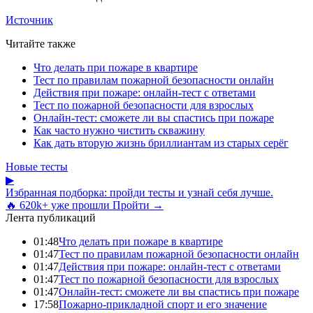
Источник
Читайте также
Что делать при пожаре в квартире
Тест по правилам пожарной безопасности онлайн
Действия при пожаре: онлайн-тест с ответами
Тест по пожарной безопасности для взрослых
Онлайн-тест: сможете ли вы спастись при пожаре
Как часто нужно чистить скважину
Как дать вторую жизнь бриллиантам из старых серёг
Новые тесты
▶
Избранная подборка: пройди тесты и узнай себя лучше.
🔥 620k+ уже прошли
Пройти →
Лента публикаций
01:48
Что делать при пожаре в квартире
01:47
Тест по правилам пожарной безопасности онлайн
01:47
Действия при пожаре: онлайн-тест с ответами
01:47
Тест по пожарной безопасности для взрослых
01:47
Онлайн-тест: сможете ли вы спастись при пожаре
17:58
Пожарно-прикладной спорт и его значение