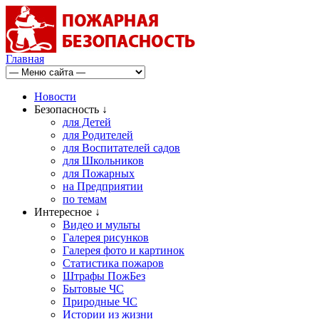
Главная
Новости
Безопасность ↓
для Детей
для Родителей
для Воспитателей садов
для Школьников
для Пожарных
на Предприятии
по темам
Интересное ↓
Видео и мульты
Галерея рисунков
Галерея фото и картинок
Статистика пожаров
Штрафы ПожБез
Бытовые ЧС
Природные ЧС
Истории из жизни