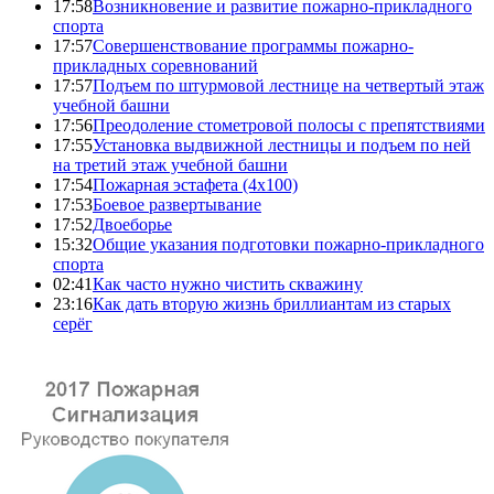
17:58
Возникновение и развитие пожарно-прикладного
спорта
17:57
Совершенствование программы пожарно-
прикладных соревнований
17:57
Подъем по штурмовой лестнице на четвертый этаж
учебной башни
17:56
Преодоление стометровой полосы с препятствиями
17:55
Установка выдвижной лестницы и подъем по ней
на третий этаж учебной башни
17:54
Пожарная эстафета (4x100)
17:53
Боевое развертывание
17:52
Двоеборье
15:32
Общие указания подготовки пожарно-прикладного
спорта
02:41
Как часто нужно чистить скважину
23:16
Как дать вторую жизнь бриллиантам из старых
серёг