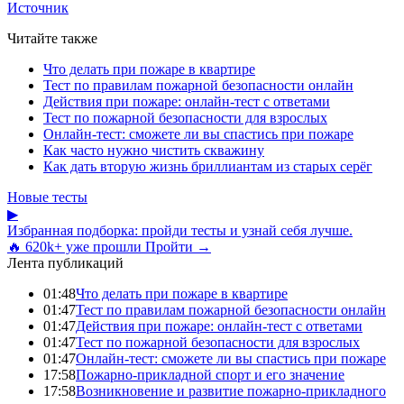
Источник
Читайте также
Что делать при пожаре в квартире
Тест по правилам пожарной безопасности онлайн
Действия при пожаре: онлайн-тест с ответами
Тест по пожарной безопасности для взрослых
Онлайн-тест: сможете ли вы спастись при пожаре
Как часто нужно чистить скважину
Как дать вторую жизнь бриллиантам из старых серёг
Новые тесты
▶
Избранная подборка: пройди тесты и узнай себя лучше.
🔥 620k+ уже прошли
Пройти →
Лента публикаций
01:48
Что делать при пожаре в квартире
01:47
Тест по правилам пожарной безопасности онлайн
01:47
Действия при пожаре: онлайн-тест с ответами
01:47
Тест по пожарной безопасности для взрослых
01:47
Онлайн-тест: сможете ли вы спастись при пожаре
17:58
Пожарно-прикладной спорт и его значение
17:58
Возникновение и развитие пожарно-прикладного