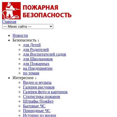
Главная
Новости
Безопасность ↓
для Детей
для Родителей
для Воспитателей садов
для Школьников
для Пожарных
на Предприятии
по темам
Интересное ↓
Видео и мульты
Галерея рисунков
Галерея фото и картинок
Статистика пожаров
Штрафы ПожБез
Бытовые ЧС
Природные ЧС
Истории из жизни