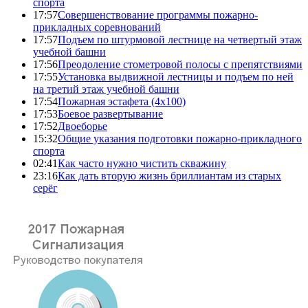
спорта
17:57
Совершенствование программы пожарно-
прикладных соревнований
17:57
Подъем по штурмовой лестнице на четвертый этаж
учебной башни
17:56
Преодоление стометровой полосы с препятствиями
17:55
Установка выдвижной лестницы и подъем по ней
на третий этаж учебной башни
17:54
Пожарная эстафета (4x100)
17:53
Боевое развертывание
17:52
Двоеборье
15:32
Общие указания подготовки пожарно-прикладного
спорта
02:41
Как часто нужно чистить скважину
23:16
Как дать вторую жизнь бриллиантам из старых
серёг