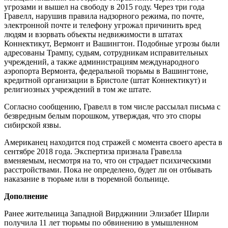
угрозами и вышел на свободу в 2015 году. Через три года
Гравелл, нарушив правила надзорного режима, по почте,
электронной почте и телефону угрожал причинить вред
людям и взорвать объекты недвижимости в штатах
Коннектикут, Вермонт и Вашингтон. Подобные угрозы были
адресованы Трампу, судьям, сотрудникам исправительных
учреждений, а также администрациям международного
аэропорта Вермонта, федеральной тюрьмы в Вашингтоне,
кредитной организации в Бристоле (штат Коннектикут) и
религиозных учреждений в том же штате.
Согласно сообщению, Гравелл в том числе рассылал письма с
безвредным белым порошком, утверждая, что это споры
сибирской язвы.
Американец находится под стражей с момента своего ареста в
сентябре 2018 года. Экспертиза признала Гравелла
вменяемым, несмотря на то, что он страдает психическими
расстройствами. Пока не определено, будет ли он отбывать
наказание в тюрьме или в тюремной больнице.
Дополнение
Ранее жительница Западной Вирджинии Элизабет Ширли
получила 11 лет тюрьмы по обвинению в умышленном