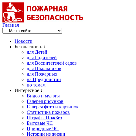
Главная
Новости
Безопасность ↓
для Детей
для Родителей
для Воспитателей садов
для Школьников
для Пожарных
на Предприятии
по темам
Интересное ↓
Видео и мульты
Галерея рисунков
Галерея фото и картинок
Статистика пожаров
Штрафы ПожБез
Бытовые ЧС
Природные ЧС
Истории из жизни