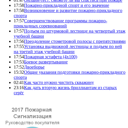
01:47
Онлайн-тест: сможете ли вы спастись при пожаре
17:58
Пожарно-прикладной спорт и его значение
17:58
Возникновение и развитие пожарно-прикладного
спорта
17:57
Совершенствование программы пожарно-
прикладных соревнований
17:57
Подъем по штурмовой лестнице на четвертый этаж
учебной башни
17:56
Преодоление стометровой полосы с препятствиями
17:55
Установка выдвижной лестницы и подъем по ней
на третий этаж учебной башни
17:54
Пожарная эстафета (4x100)
17:53
Боевое развертывание
17:52
Двоеборье
15:32
Общие указания подготовки пожарно-прикладного
спорта
02:41
Как часто нужно чистить скважину
23:16
Как дать вторую жизнь бриллиантам из старых
серёг