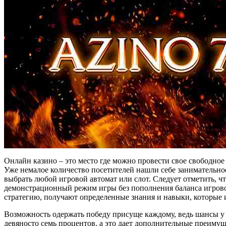
Онлайн казино – это место где можно провести свое свободное 
Уже немалое количество посетителей нашли себе занимательное
выбрать любой игровой автомат или слот. Следует отметить, ч
демонстрационный режим игры без пополнения баланса игровог
стратегию, получают определенные знания и навыки, которые 
Возможность одержать победу присуще каждому, ведь шансы у 
девяносто семь процентов, а это дает дополнительные преиму