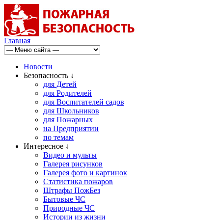
Главная
Новости
Безопасность ↓
для Детей
для Родителей
для Воспитателей садов
для Школьников
для Пожарных
на Предприятии
по темам
Интересное ↓
Видео и мульты
Галерея рисунков
Галерея фото и картинок
Статистика пожаров
Штрафы ПожБез
Бытовые ЧС
Природные ЧС
Истории из жизни