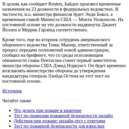
В целом, как сообщает Reuters, Байден произвел временные
назначения на 23 должности в федеральных ведомствах. В
частности, и.о. министра финансов будет Энди Бокол, а
временным главой Минюста США — Монти Уилкинсон. На
постоянной основе на эти должности выдвинуты Джанет
Йеллен и Меррик Гарленд соответственно.
Кроме того, еще во вторник сотрудник американского
оборонного ведомства Томас Мьюир, ответственный за
процесс передачи полномочий новой администрации,
сообщил на брифинге, что со среды исполняющим
обязанности главы Пентагона станет первый заместитель
министра обороны США Дэвид Норкуист. Он будет временно
возглавлять министерство обороны до утверждения
кандидатуры генерала Ллойда Остина на этот пост на
постоянной основе.
Источник
Читайте также
Что делать при пожаре в квартире
Тест по правилам пожарной безопасности онлайн
Действия при пожаре: онлайн-тест с ответами
Тест по пожарной безопасности для взрослых