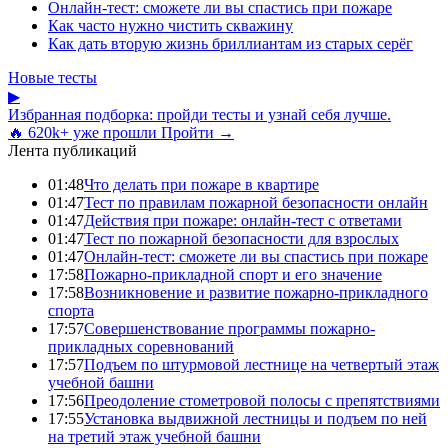
Онлайн-тест: сможете ли вы спастись при пожаре
Как часто нужно чистить скважину
Как дать вторую жизнь бриллиантам из старых серёг
Новые тесты
▶
Избранная подборка: пройди тесты и узнай себя лучше.
🔥 620k+ уже прошли
Пройти →
Лента публикаций
01:48
Что делать при пожаре в квартире
01:47
Тест по правилам пожарной безопасности онлайн
01:47
Действия при пожаре: онлайн-тест с ответами
01:47
Тест по пожарной безопасности для взрослых
01:47
Онлайн-тест: сможете ли вы спастись при пожаре
17:58
Пожарно-прикладной спорт и его значение
17:58
Возникновение и развитие пожарно-прикладного
спорта
17:57
Совершенствование программы пожарно-
прикладных соревнований
17:57
Подъем по штурмовой лестнице на четвертый этаж
учебной башни
17:56
Преодоление стометровой полосы с препятствиями
17:55
Установка выдвижной лестницы и подъем по ней
на третий этаж учебной башни