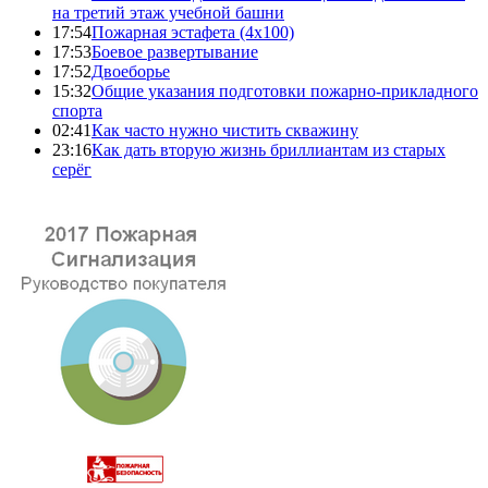
на третий этаж учебной башни
17:54
Пожарная эстафета (4x100)
17:53
Боевое развертывание
17:52
Двоеборье
15:32
Общие указания подготовки пожарно-прикладного
спорта
02:41
Как часто нужно чистить скважину
23:16
Как дать вторую жизнь бриллиантам из старых
серёг