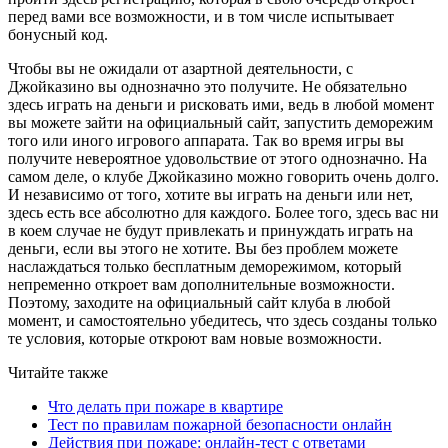
перед вами все возможности, и в том числе испытывает
бонусный код.
Чтобы вы не ожидали от азартной деятельности, с
Джойказино вы однозначно это получите. Не обязательно
здесь играть на деньги и рисковать ими, ведь в любой момент
вы можете зайти на официальный сайт, запустить деморежим
того или иного игрового аппарата. Так во время игры вы
получите невероятное удовольствие от этого однозначно. На
самом деле, о клубе Джойказино можно говорить очень долго.
И независимо от того, хотите вы играть на деньги или нет,
здесь есть все абсолютно для каждого. Более того, здесь вас ни
в коем случае не будут привлекать и принуждать играть на
деньги, если вы этого не хотите. Вы без проблем можете
наслаждаться только бесплатным деморежимом, который
непременно откроет вам дополнительные возможности.
Поэтому, заходите на официальный сайт клуба в любой
момент, и самостоятельно убедитесь, что здесь созданы только
те условия, которые откроют вам новые возможности.
Читайте также
Что делать при пожаре в квартире
Тест по правилам пожарной безопасности онлайн
Действия при пожаре: онлайн-тест с ответами