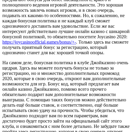
полноценного ведения игровой деятельности. Это хорошая
возможность завлечь новых игроков, и в свою очередь,
подавать их какими-то особенностями. Но, к сожалению, не
каждая бонусная политика и не каждый клуб сможет
однозначного доставить вам удовольствие. Если же вас
интересуют действительно лучшие онлайн казино с шикарной
бонусной политикой, то обязательно посетите Joycasino 2020:
https://joycasinoofficial.games/bonus/+-
. Только здесь вы сможете
получать приятный бонус за регистрацию, который
однозначно станет для вас хорошей точкой опоры.
На самом деле, бонусная политика в клубе Джойказино очень
щедрая. Здесь вы можете получать бонусы не только за
регистрацию, но и множество дополнительных промокод
2020, которые в свою очередь, откроют вам дополнительные
возможности для игр. Бонус код, который предлагает вам
онлайн казино Джойказино, помимо всего прочего
обязательно подарит вам дополнительные возможности
выигрыша. С помощью таких бонусов можно действительно
делать ещё больше ставок, и соответственно, ещё больше
испытывать свою удачу на прочность. Чтобы убедиться, что
Джойказино подходит вам по всем параметрам, вам
достаточно будет просто зайти на официальный сайт этого
клуба, и ознакомиться с ним более детально. Не забудьте также
пройти здесь регистрацию, которая в свою очередь откроет