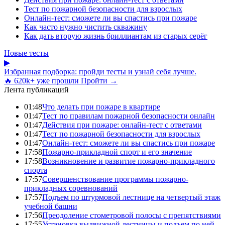
Тест по пожарной безопасности для взрослых
Онлайн-тест: сможете ли вы спастись при пожаре
Как часто нужно чистить скважину
Как дать вторую жизнь бриллиантам из старых серёг
Новые тесты
▶
Избранная подборка: пройди тесты и узнай себя лучше.
🔥 620k+ уже прошли
Пройти →
Лента публикаций
01:48
Что делать при пожаре в квартире
01:47
Тест по правилам пожарной безопасности онлайн
01:47
Действия при пожаре: онлайн-тест с ответами
01:47
Тест по пожарной безопасности для взрослых
01:47
Онлайн-тест: сможете ли вы спастись при пожаре
17:58
Пожарно-прикладной спорт и его значение
17:58
Возникновение и развитие пожарно-прикладного
спорта
17:57
Совершенствование программы пожарно-
прикладных соревнований
17:57
Подъем по штурмовой лестнице на четвертый этаж
учебной башни
17:56
Преодоление стометровой полосы с препятствиями
17:55
Установка выдвижной лестницы и подъем по ней