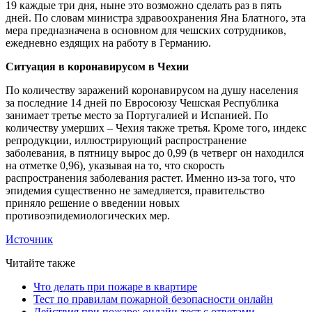
19 каждые три дня, ныне это возможно сделать раз в пять
дней. По словам министра здравоохранения Яна Блатного, эта
мера предназначена в основном для чешских сотрудников,
ежедневно ездящих на работу в Германию.
Ситуация в коронавирусом в Чехии
По количеству заражений коронавирусом на душу населения
за последние 14 дней по Евросоюзу Чешская Республика
занимает третье место за Португалией и Испанией. По
количеству умерших – Чехия также третья. Кроме того, индекс
репродукции, иллюстрирующий распространение
заболевания, в пятницу вырос до 0,99 (в четверг он находился
на отметке 0,96), указывая на то, что скорость
распространения заболевания растет. Именно из-за того, что
эпидемия существенно не замедляется, правительство
приняло решение о введении новых
противоэпидемиологических мер.
Источник
Читайте также
Что делать при пожаре в квартире
Тест по правилам пожарной безопасности онлайн
Действия при пожаре: онлайн-тест с ответами