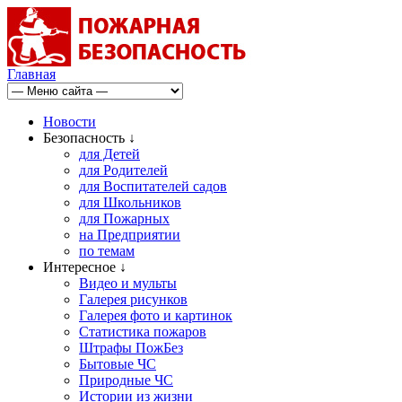
Главная
Новости
Безопасность ↓
для Детей
для Родителей
для Воспитателей садов
для Школьников
для Пожарных
на Предприятии
по темам
Интересное ↓
Видео и мульты
Галерея рисунков
Галерея фото и картинок
Статистика пожаров
Штрафы ПожБез
Бытовые ЧС
Природные ЧС
Истории из жизни