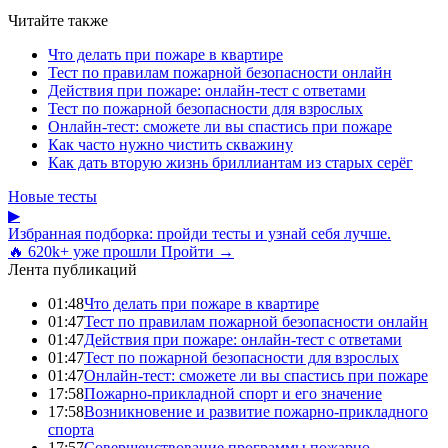
Читайте также
Что делать при пожаре в квартире
Тест по правилам пожарной безопасности онлайн
Действия при пожаре: онлайн-тест с ответами
Тест по пожарной безопасности для взрослых
Онлайн-тест: сможете ли вы спастись при пожаре
Как часто нужно чистить скважину
Как дать вторую жизнь бриллиантам из старых серёг
Новые тесты
▶
Избранная подборка: пройди тесты и узнай себя лучше.
🔥 620k+ уже прошли
Пройти →
Лента публикаций
01:48
Что делать при пожаре в квартире
01:47
Тест по правилам пожарной безопасности онлайн
01:47
Действия при пожаре: онлайн-тест с ответами
01:47
Тест по пожарной безопасности для взрослых
01:47
Онлайн-тест: сможете ли вы спастись при пожаре
17:58
Пожарно-прикладной спорт и его значение
17:58
Возникновение и развитие пожарно-прикладного
спорта
17:57
Совершенствование программы пожарно-