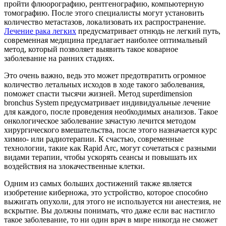
пройти флюорографию, рентгенографию, компьютерную
томографию. После этого специалисты могут установить
количество метастазов, локализовать их распространение.
Лечение рака легких
предусматривает отнюдь не легкий путь,
современная медицина предлагает наиболее оптимальный
метод, который позволяет выявить такое коварное
заболевание на ранних стадиях.
Это очень важно, ведь это может предотвратить огромное
количество летальных исходов в ходе такого заболевания,
поможет спасти тысячи жизней. Метод superdimension
bronchus System предусматривает индивидуальные лечение
для каждого, после проведения необходимых анализов. Такое
онкологическое заболевание зачастую лечится методом
хирургического вмешательства, после этого назначается курс
химио- или радиотерапии. К счастью, современные
технологии, такие как Rapid Arc, могут сочетаться с разными
видами терапии, чтобы ускорять сеансы и повышать их
воздействия на злокачественные клетки.
Одним из самых больших достижений также является
изобретение киберножа, это устройство, которое способно
выжигать опухоли, для этого не используется ни анестезия, не
вскрытие. Вы должны понимать, что даже если вас настигло
такое заболевание, то ни один врач в мире никогда не сможет