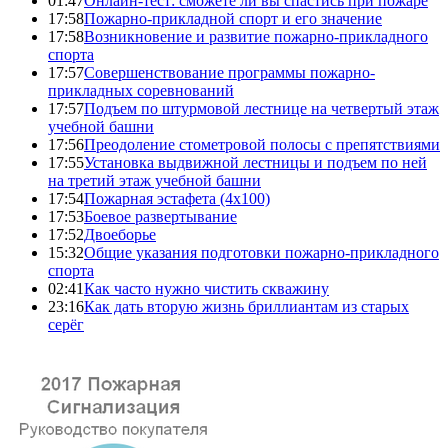
01:47
Онлайн-тест: сможете ли вы спастись при пожаре
17:58
Пожарно-прикладной спорт и его значение
17:58
Возникновение и развитие пожарно-прикладного
спорта
17:57
Совершенствование программы пожарно-
прикладных соревнований
17:57
Подъем по штурмовой лестнице на четвертый этаж
учебной башни
17:56
Преодоление стометровой полосы с препятствиями
17:55
Установка выдвижной лестницы и подъем по ней
на третий этаж учебной башни
17:54
Пожарная эстафета (4x100)
17:53
Боевое развертывание
17:52
Двоеборье
15:32
Общие указания подготовки пожарно-прикладного
спорта
02:41
Как часто нужно чистить скважину
23:16
Как дать вторую жизнь бриллиантам из старых
серёг