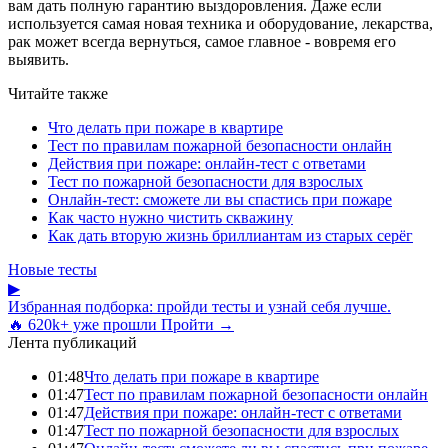
вам дать полную гарантию выздоровления. Даже если
используется самая новая техника и оборудование, лекарства,
рак может всегда вернуться, самое главное - вовремя его
выявить.
Читайте также
Что делать при пожаре в квартире
Тест по правилам пожарной безопасности онлайн
Действия при пожаре: онлайн-тест с ответами
Тест по пожарной безопасности для взрослых
Онлайн-тест: сможете ли вы спастись при пожаре
Как часто нужно чистить скважину
Как дать вторую жизнь бриллиантам из старых серёг
Новые тесты
▶
Избранная подборка: пройди тесты и узнай себя лучше.
🔥 620k+ уже прошли
Пройти →
Лента публикаций
01:48
Что делать при пожаре в квартире
01:47
Тест по правилам пожарной безопасности онлайн
01:47
Действия при пожаре: онлайн-тест с ответами
01:47
Тест по пожарной безопасности для взрослых