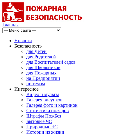
Главная
Новости
Безопасность ↓
для Детей
для Родителей
для Воспитателей садов
для Школьников
для Пожарных
на Предприятии
по темам
Интересное ↓
Видео и мульты
Галерея рисунков
Галерея фото и картинок
Статистика пожаров
Штрафы ПожБез
Бытовые ЧС
Природные ЧС
Истории из жизни