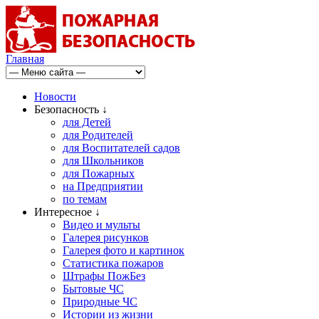
Главная
Новости
Безопасность ↓
для Детей
для Родителей
для Воспитателей садов
для Школьников
для Пожарных
на Предприятии
по темам
Интересное ↓
Видео и мульты
Галерея рисунков
Галерея фото и картинок
Статистика пожаров
Штрафы ПожБез
Бытовые ЧС
Природные ЧС
Истории из жизни