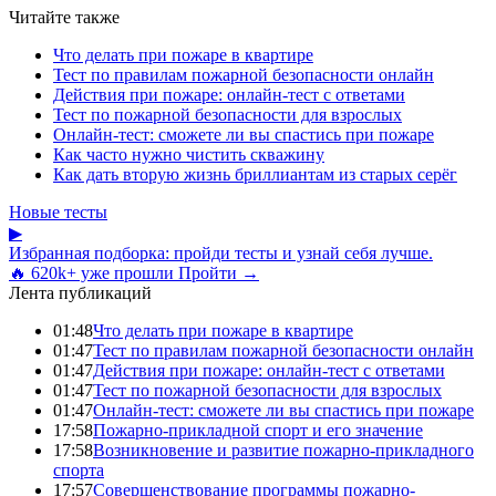
Читайте также
Что делать при пожаре в квартире
Тест по правилам пожарной безопасности онлайн
Действия при пожаре: онлайн-тест с ответами
Тест по пожарной безопасности для взрослых
Онлайн-тест: сможете ли вы спастись при пожаре
Как часто нужно чистить скважину
Как дать вторую жизнь бриллиантам из старых серёг
Новые тесты
▶
Избранная подборка: пройди тесты и узнай себя лучше.
🔥 620k+ уже прошли
Пройти →
Лента публикаций
01:48
Что делать при пожаре в квартире
01:47
Тест по правилам пожарной безопасности онлайн
01:47
Действия при пожаре: онлайн-тест с ответами
01:47
Тест по пожарной безопасности для взрослых
01:47
Онлайн-тест: сможете ли вы спастись при пожаре
17:58
Пожарно-прикладной спорт и его значение
17:58
Возникновение и развитие пожарно-прикладного
спорта
17:57
Совершенствование программы пожарно-