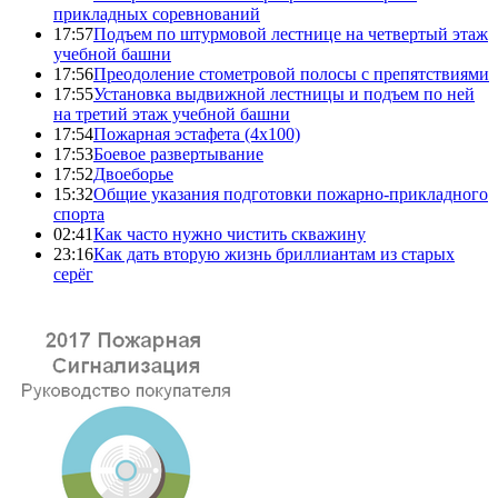
прикладных соревнований
17:57
Подъем по штурмовой лестнице на четвертый этаж
учебной башни
17:56
Преодоление стометровой полосы с препятствиями
17:55
Установка выдвижной лестницы и подъем по ней
на третий этаж учебной башни
17:54
Пожарная эстафета (4x100)
17:53
Боевое развертывание
17:52
Двоеборье
15:32
Общие указания подготовки пожарно-прикладного
спорта
02:41
Как часто нужно чистить скважину
23:16
Как дать вторую жизнь бриллиантам из старых
серёг