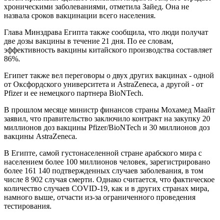
хроническими заболеваниями, отметила Зайед. Она не
назвала сроков вакцинации всего населения.
Глава Минздрава Египта также сообщила, что люди получат
две дозы вакцины в течение 21 дня. По ее словам,
эффективность вакцины китайского производства составляет
86%.
Египет также вел переговоры о двух других вакцинах - одной
от Оксфордского университета и AstraZeneca, а другой - от
Pfizer и ее немецкого партнера BioNTech.
В прошлом месяце министр финансов страны Мохамед Маайт
заявил, что правительство заключило контракт на закупку 20
миллионов доз вакцины Pfizer/BioNTech и 30 миллионов доз
вакцины AstraZeneca.
В Египте, самой густонаселенной стране арабского мира с
населением более 100 миллионов человек, зарегистрировано
более 161 140 подтвержденных случаев заболевания, в том
числе 8 902 случая смерти. Однако считается, что фактическое
количество случаев COVID-19, как и в других странах мира,
намного выше, отчасти из-за ограниченного проведения
тестирования.