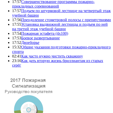
17:57
Совершенствование программы пожарно-
прикладных соревнований
17:57
Подъем по штурмовой лестнице на четвертый этаж
учебной башни
17:56
Преодоление стометровой полосы с препятствиями
17:55
Установка выдвижной лестницы и подъем по ней
на третий этаж учебной башни
17:54
Пожарная эстафета (4x100)
17:53
Боевое развертывание
17:52
Двоеборье
15:32
Общие указания подготовки пожарно-прикладного
спорта
02:41
Как часто нужно чистить скважину
23:16
Как дать вторую жизнь бриллиантам из старых
серёг