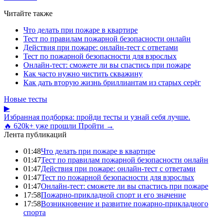
Читайте также
Что делать при пожаре в квартире
Тест по правилам пожарной безопасности онлайн
Действия при пожаре: онлайн-тест с ответами
Тест по пожарной безопасности для взрослых
Онлайн-тест: сможете ли вы спастись при пожаре
Как часто нужно чистить скважину
Как дать вторую жизнь бриллиантам из старых серёг
Новые тесты
▶
Избранная подборка: пройди тесты и узнай себя лучше.
🔥 620k+ уже прошли
Пройти →
Лента публикаций
01:48
Что делать при пожаре в квартире
01:47
Тест по правилам пожарной безопасности онлайн
01:47
Действия при пожаре: онлайн-тест с ответами
01:47
Тест по пожарной безопасности для взрослых
01:47
Онлайн-тест: сможете ли вы спастись при пожаре
17:58
Пожарно-прикладной спорт и его значение
17:58
Возникновение и развитие пожарно-прикладного
спорта