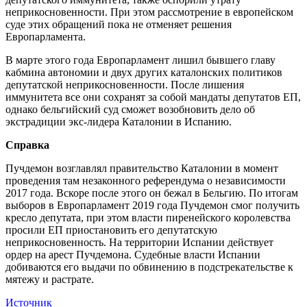
неприкосновенности. При этом рассмотрение в европейском
суде этих обращений пока не отменяет решения
Европарламента.
В марте этого года Европарламент лишил бывшего главу
кабмина автономии и двух других каталонских политиков
депутатской неприкосновенности. После лишения
иммунитета все они сохранят за собой мандаты депутатов ЕП,
однако бельгийский суд сможет возобновить дело об
экстрадиции экс-лидера Каталонии в Испанию.
Справка
Пучдемон возглавлял правительство Каталонии в момент
проведения там незаконного референдума о независимости
2017 года. Вскоре после этого он бежал в Бельгию. По итогам
выборов в Европарламент 2019 года Пучдемон смог получить
кресло депутата, при этом власти пиренейского королевства
просили ЕП приостановить его депутатскую
неприкосновенность. На территории Испании действует
ордер на арест Пучдемона. Судебные власти Испании
добиваются его выдачи по обвинению в подстрекательстве к
мятежу и растрате.
Источник