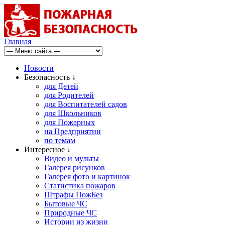
Главная
Новости
Безопасность ↓
для Детей
для Родителей
для Воспитателей садов
для Школьников
для Пожарных
на Предприятии
по темам
Интересное ↓
Видео и мульты
Галерея рисунков
Галерея фото и картинок
Статистика пожаров
Штрафы ПожБез
Бытовые ЧС
Природные ЧС
Истории из жизни