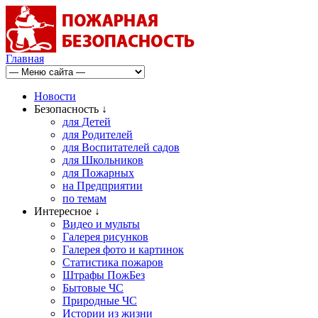
Главная
Новости
Безопасность ↓
для Детей
для Родителей
для Воспитателей садов
для Школьников
для Пожарных
на Предприятии
по темам
Интересное ↓
Видео и мульты
Галерея рисунков
Галерея фото и картинок
Статистика пожаров
Штрафы ПожБез
Бытовые ЧС
Природные ЧС
Истории из жизни