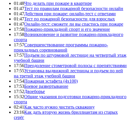
01:48
Что делать при пожаре в квартире
01:47
Тест по правилам пожарной безопасности онлайн
01:47
Действия при пожаре: онлайн-тест с ответами
01:47
Тест по пожарной безопасности для взрослых
01:47
Онлайн-тест: сможете ли вы спастись при пожаре
17:58
Пожарно-прикладной спорт и его значение
17:58
Возникновение и развитие пожарно-прикладного
спорта
17:57
Совершенствование программы пожарно-
прикладных соревнований
17:57
Подъем по штурмовой лестнице на четвертый этаж
учебной башни
17:56
Преодоление стометровой полосы с препятствиями
17:55
Установка выдвижной лестницы и подъем по ней
на третий этаж учебной башни
17:54
Пожарная эстафета (4x100)
17:53
Боевое развертывание
17:52
Двоеборье
15:32
Общие указания подготовки пожарно-прикладного
спорта
02:41
Как часто нужно чистить скважину
23:16
Как дать вторую жизнь бриллиантам из старых
серёг