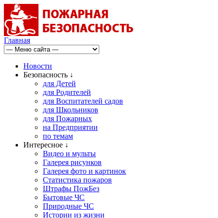
Главная
Новости
Безопасность ↓
для Детей
для Родителей
для Воспитателей садов
для Школьников
для Пожарных
на Предприятии
по темам
Интересное ↓
Видео и мульты
Галерея рисунков
Галерея фото и картинок
Статистика пожаров
Штрафы ПожБез
Бытовые ЧС
Природные ЧС
Истории из жизни