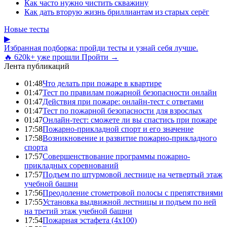
Как часто нужно чистить скважину
Как дать вторую жизнь бриллиантам из старых серёг
Новые тесты
▶
Избранная подборка: пройди тесты и узнай себя лучше.
🔥 620k+ уже прошли
Пройти →
Лента публикаций
01:48
Что делать при пожаре в квартире
01:47
Тест по правилам пожарной безопасности онлайн
01:47
Действия при пожаре: онлайн-тест с ответами
01:47
Тест по пожарной безопасности для взрослых
01:47
Онлайн-тест: сможете ли вы спастись при пожаре
17:58
Пожарно-прикладной спорт и его значение
17:58
Возникновение и развитие пожарно-прикладного
спорта
17:57
Совершенствование программы пожарно-
прикладных соревнований
17:57
Подъем по штурмовой лестнице на четвертый этаж
учебной башни
17:56
Преодоление стометровой полосы с препятствиями
17:55
Установка выдвижной лестницы и подъем по ней
на третий этаж учебной башни
17:54
Пожарная эстафета (4x100)