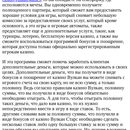
исполняются мечты. Вы одновременно получаете
полноценного партнера, который сможет вам предоставить
хорошие условия для игры, который снимает небольшую
комиссию за предоставление своих услуг, который кроме
основного, а это игры и игровые автоматы, также
предоставляет еще и дополнительные услуги, такие, как
турниры, лотерею, бесплатную версия казино, а также вы
сможете воспользоваться программой бонусов и поощрение,
которая доступна только официально зарегистрированным
игрокам казино.
И эта программа сможет помочь заработать клиентам
дополнительные деньги, которые можно использовать в своих
целях. Дополнительные деньги, что вы получаете в виде
бонусов и поощрение от казино Вулкан вы можете снимать с
игрового счета на свою карту, но не всю сумму, а только
половину. Ведь согласно правилам казино Вулкан, половину
суммы, что вы получили в виде бонусов обязательно
необходимо отыграть. А для того, чтобы отыграть половину
таких деньги, что дало вам казино, то их нужно
непосредственно ввести в игру в виде ставок. То есть,
другими словами вам за половину суммы, что получили в
виде бонусов от казино Вулкан Старс необходимо сделать
несколько ставок либо одну большую ставку за всю сумму и
таким образом вы отыграете эти деньги. Но лучшее вложение