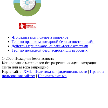
Что делать при пожаре в квартире
Тест по правилам пожарной безопасности онлайн
Действия при пожаре: онлайн-тест с ответами
Тест по пожарной безопасности для взрослых
© 2026 Пожарная Безопасность
Копирование материалов без разрешения администрации
сайта или автора запрещено.
Карта сайта:
XML
|
Политика конфиденциальности
|
Правила
пользования сайтом
|
Написать письмо