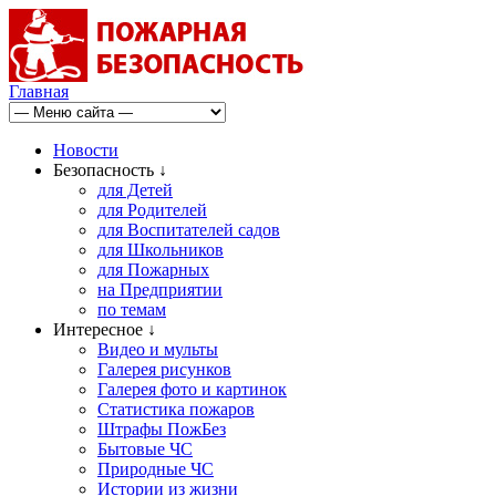
Главная
Новости
Безопасность ↓
для Детей
для Родителей
для Воспитателей садов
для Школьников
для Пожарных
на Предприятии
по темам
Интересное ↓
Видео и мульты
Галерея рисунков
Галерея фото и картинок
Статистика пожаров
Штрафы ПожБез
Бытовые ЧС
Природные ЧС
Истории из жизни