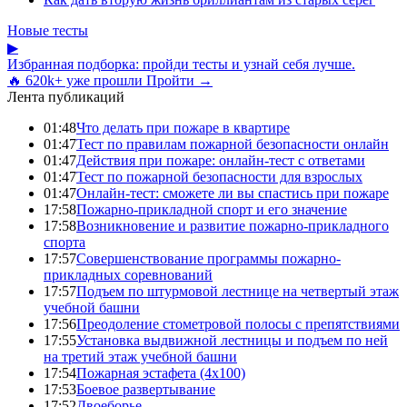
Новые тесты
▶
Избранная подборка: пройди тесты и узнай себя лучше.
🔥 620k+ уже прошли
Пройти →
Лента публикаций
01:48
Что делать при пожаре в квартире
01:47
Тест по правилам пожарной безопасности онлайн
01:47
Действия при пожаре: онлайн-тест с ответами
01:47
Тест по пожарной безопасности для взрослых
01:47
Онлайн-тест: сможете ли вы спастись при пожаре
17:58
Пожарно-прикладной спорт и его значение
17:58
Возникновение и развитие пожарно-прикладного
спорта
17:57
Совершенствование программы пожарно-
прикладных соревнований
17:57
Подъем по штурмовой лестнице на четвертый этаж
учебной башни
17:56
Преодоление стометровой полосы с препятствиями
17:55
Установка выдвижной лестницы и подъем по ней
на третий этаж учебной башни
17:54
Пожарная эстафета (4x100)
17:53
Боевое развертывание
17:52
Двоеборье