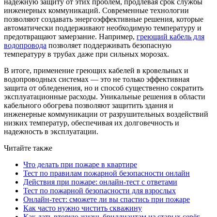
надежную защиту от этих проблем, продлевая срок службы
инженерных коммуникаций. Современные технологии
позволяют создавать энергоэффективные решения, которые
автоматически поддерживают необходимую температуру и
предотвращают замерзание. Например,
греющий кабель для
водопровода
позволяет поддерживать безопасную
температуру в трубах даже при сильных морозах.
В итоге, применение греющих кабелей в кровельных и
водопроводных системах — это не только эффективная
защита от обледенения, но и способ существенно сократить
эксплуатационные расходы. Уникальные решения в области
кабельного обогрева позволяют защитить здания и
инженерные коммуникации от разрушительных воздействий
низких температур, обеспечивая их долговечность и
надежность в эксплуатации.
Читайте также
Что делать при пожаре в квартире
Тест по правилам пожарной безопасности онлайн
Действия при пожаре: онлайн-тест с ответами
Тест по пожарной безопасности для взрослых
Онлайн-тест: сможете ли вы спастись при пожаре
Как часто нужно чистить скважину
Как дать вторую жизнь бриллиантам из старых серёг