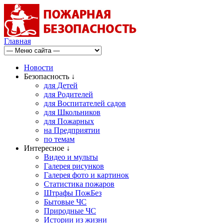
Главная
Новости
Безопасность ↓
для Детей
для Родителей
для Воспитателей садов
для Школьников
для Пожарных
на Предприятии
по темам
Интересное ↓
Видео и мульты
Галерея рисунков
Галерея фото и картинок
Статистика пожаров
Штрафы ПожБез
Бытовые ЧС
Природные ЧС
Истории из жизни