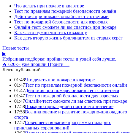
Что делать при пожаре в квартире
Тест по правилам пожарной безопасности онлайн
Действия при пожаре: онлайн-тест с ответами
Тест по пожарной безопасности для взрослых
Онлайн-тест: сможете ли вы спастись при пожаре
Как часто нужно чистить скважину
Как дать вторую жизнь бриллиантам из старых серёг
Новые тесты
▶
Избранная подборка: пройди тесты и узнай себя лучше.
🔥 620k+ уже прошли
Пройти →
Лента публикаций
01:48
Что делать при пожаре в квартире
01:47
Тест по правилам пожарной безопасности онлайн
01:47
Действия при пожаре: онлайн-тест с ответами
01:47
Тест по пожарной безопасности для взрослых
01:47
Онлайн-тест: сможете ли вы спастись при пожаре
17:58
Пожарно-прикладной спорт и его значение
17:58
Возникновение и развитие пожарно-прикладного
спорта
17:57
Совершенствование программы пожарно-
прикладных соревнований