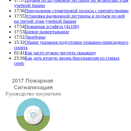
17:57
Подъем по штурмовой лестнице на четвертый этаж
учебной башни
17:56
Преодоление стометровой полосы с препятствиями
17:55
Установка выдвижной лестницы и подъем по ней
на третий этаж учебной башни
17:54
Пожарная эстафета (4x100)
17:53
Боевое развертывание
17:52
Двоеборье
15:32
Общие указания подготовки пожарно-прикладного
спорта
02:41
Как часто нужно чистить скважину
23:16
Как дать вторую жизнь бриллиантам из старых
серёг