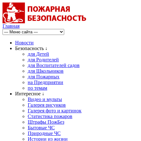
Главная
Новости
Безопасность ↓
для Детей
для Родителей
для Воспитателей садов
для Школьников
для Пожарных
на Предприятии
по темам
Интересное ↓
Видео и мульты
Галерея рисунков
Галерея фото и картинок
Статистика пожаров
Штрафы ПожБез
Бытовые ЧС
Природные ЧС
Истории из жизни