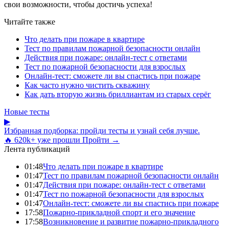
свои возможности, чтобы достичь успеха!
Читайте также
Что делать при пожаре в квартире
Тест по правилам пожарной безопасности онлайн
Действия при пожаре: онлайн-тест с ответами
Тест по пожарной безопасности для взрослых
Онлайн-тест: сможете ли вы спастись при пожаре
Как часто нужно чистить скважину
Как дать вторую жизнь бриллиантам из старых серёг
Новые тесты
▶
Избранная подборка: пройди тесты и узнай себя лучше.
🔥 620k+ уже прошли
Пройти →
Лента публикаций
01:48
Что делать при пожаре в квартире
01:47
Тест по правилам пожарной безопасности онлайн
01:47
Действия при пожаре: онлайн-тест с ответами
01:47
Тест по пожарной безопасности для взрослых
01:47
Онлайн-тест: сможете ли вы спастись при пожаре
17:58
Пожарно-прикладной спорт и его значение
17:58
Возникновение и развитие пожарно-прикладного