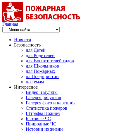
Главная
Новости
Безопасность ↓
для Детей
для Родителей
для Воспитателей садов
для Школьников
для Пожарных
на Предприятии
по темам
Интересное ↓
Видео и мульты
Галерея рисунков
Галерея фото и картинок
Статистика пожаров
Штрафы ПожБез
Бытовые ЧС
Природные ЧС
Истории из жизни