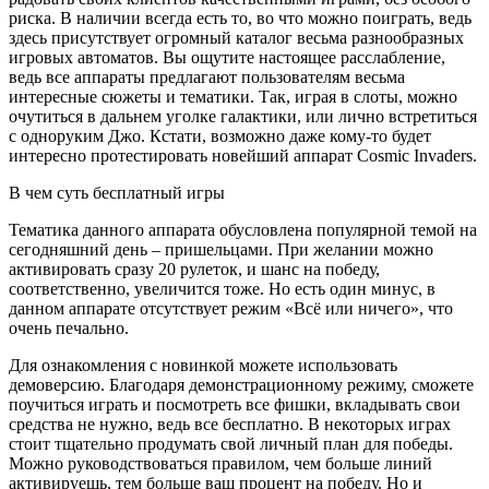
риска. В наличии всегда есть то, во что можно поиграть, ведь
здесь присутствует огромный каталог весьма разнообразных
игровых автоматов. Вы ощутите настоящее расслабление,
ведь все аппараты предлагают пользователям весьма
интересные сюжеты и тематики. Так, играя в слоты, можно
очутиться в дальнем уголке галактики, или лично встретиться
с одноруким Джо. Кстати, возможно даже кому-то будет
интересно протестировать новейший аппарат Cosmic Invaders.
В чем суть бесплатный игры
Тематика данного аппарата обусловлена популярной темой на
сегодняшний день – пришельцами. При желании можно
активировать сразу 20 рулеток, и шанс на победу,
соответственно, увеличится тоже. Но есть один минус, в
данном аппарате отсутствует режим «Всё или ничего», что
очень печально.
Для ознакомления с новинкой можете использовать
демоверсию. Благодаря демонстрационному режиму, сможете
поучиться играть и посмотреть все фишки, вкладывать свои
средства не нужно, ведь все бесплатно. В некоторых играх
стоит тщательно продумать свой личный план для победы.
Можно руководствоваться правилом, чем больше линий
активируешь, тем больше ваш процент на победу. Но и