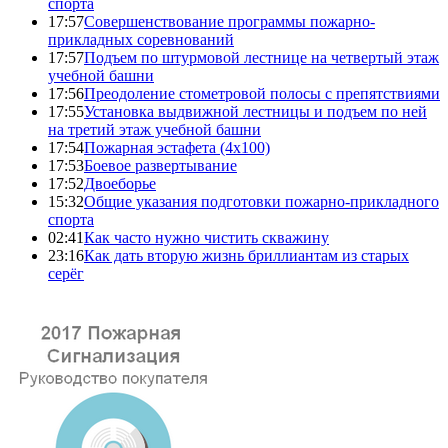
спорта
17:57
Совершенствование программы пожарно-
прикладных соревнований
17:57
Подъем по штурмовой лестнице на четвертый этаж
учебной башни
17:56
Преодоление стометровой полосы с препятствиями
17:55
Установка выдвижной лестницы и подъем по ней
на третий этаж учебной башни
17:54
Пожарная эстафета (4x100)
17:53
Боевое развертывание
17:52
Двоеборье
15:32
Общие указания подготовки пожарно-прикладного
спорта
02:41
Как часто нужно чистить скважину
23:16
Как дать вторую жизнь бриллиантам из старых
серёг