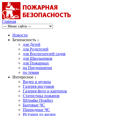
Главная
Новости
Безопасность ↓
для Детей
для Родителей
для Воспитателей садов
для Школьников
для Пожарных
на Предприятии
по темам
Интересное ↓
Видео и мульты
Галерея рисунков
Галерея фото и картинок
Статистика пожаров
Штрафы ПожБез
Бытовые ЧС
Природные ЧС
Истории из жизни