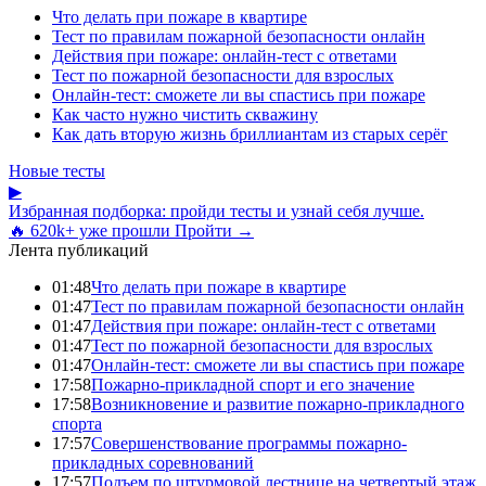
Что делать при пожаре в квартире
Тест по правилам пожарной безопасности онлайн
Действия при пожаре: онлайн-тест с ответами
Тест по пожарной безопасности для взрослых
Онлайн-тест: сможете ли вы спастись при пожаре
Как часто нужно чистить скважину
Как дать вторую жизнь бриллиантам из старых серёг
Новые тесты
▶
Избранная подборка: пройди тесты и узнай себя лучше.
🔥 620k+ уже прошли
Пройти →
Лента публикаций
01:48
Что делать при пожаре в квартире
01:47
Тест по правилам пожарной безопасности онлайн
01:47
Действия при пожаре: онлайн-тест с ответами
01:47
Тест по пожарной безопасности для взрослых
01:47
Онлайн-тест: сможете ли вы спастись при пожаре
17:58
Пожарно-прикладной спорт и его значение
17:58
Возникновение и развитие пожарно-прикладного
спорта
17:57
Совершенствование программы пожарно-
прикладных соревнований
17:57
Подъем по штурмовой лестнице на четвертый этаж