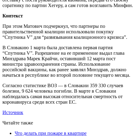
соратнику по партии Хегеру, а сам готов возглавить Минфин.
Контекст
При этом Матович подчеркнул, что партнеры по
правительственной коалиции использовали покупку
“Спутника V” для “развязывания коалиционного кризиса”.
В Словакию 1 марта была доставлена первая партия
“Спутника V”. Разрешение на ее применение выдал глава
Минздрава Марек Крайчи, оставивший 12 марта пост
министра здравоохранения страны. Использование
российской вакцины, как ранее заявлял Минздрав, должно
начаться в республике во второй половине текущего месяца.
Согласно статистике ВОЗ — в Словакии 359 330 случаев
болезни, 9 624 человека погибли. В марте в Словакии
наблюдалась самая высокая относительная смертность от
коронавируса среди всех стран ЕС.
Источник
Читайте также
Что делать при пожаре в квартире