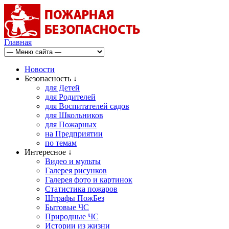
Главная
Новости
Безопасность ↓
для Детей
для Родителей
для Воспитателей садов
для Школьников
для Пожарных
на Предприятии
по темам
Интересное ↓
Видео и мульты
Галерея рисунков
Галерея фото и картинок
Статистика пожаров
Штрафы ПожБез
Бытовые ЧС
Природные ЧС
Истории из жизни