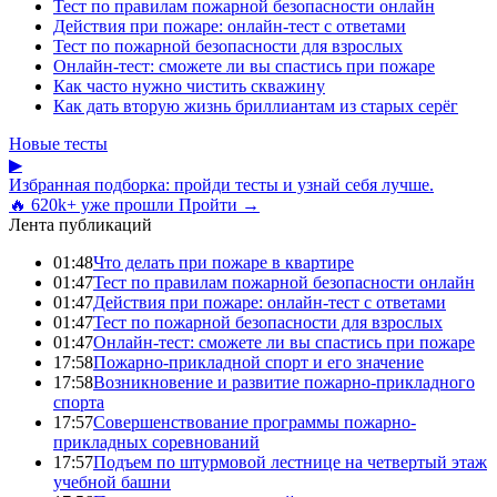
Тест по правилам пожарной безопасности онлайн
Действия при пожаре: онлайн-тест с ответами
Тест по пожарной безопасности для взрослых
Онлайн-тест: сможете ли вы спастись при пожаре
Как часто нужно чистить скважину
Как дать вторую жизнь бриллиантам из старых серёг
Новые тесты
▶
Избранная подборка: пройди тесты и узнай себя лучше.
🔥 620k+ уже прошли
Пройти →
Лента публикаций
01:48
Что делать при пожаре в квартире
01:47
Тест по правилам пожарной безопасности онлайн
01:47
Действия при пожаре: онлайн-тест с ответами
01:47
Тест по пожарной безопасности для взрослых
01:47
Онлайн-тест: сможете ли вы спастись при пожаре
17:58
Пожарно-прикладной спорт и его значение
17:58
Возникновение и развитие пожарно-прикладного
спорта
17:57
Совершенствование программы пожарно-
прикладных соревнований
17:57
Подъем по штурмовой лестнице на четвертый этаж
учебной башни