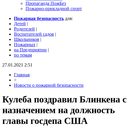
Пропаганда ПожБез
Пожарно-прикладной спорт
Пожарная безопасность
для:
Детей
|
Родителей
|
Воспитателей садов
|
Школьников
|
Пожарных
|
на Предприятии
|
по темам
27.01.2021 2:51
Главная
>
Новости о пожарной безопасности
Кулеба поздравил Блинкена с
назначением на должность
главы госдепа США