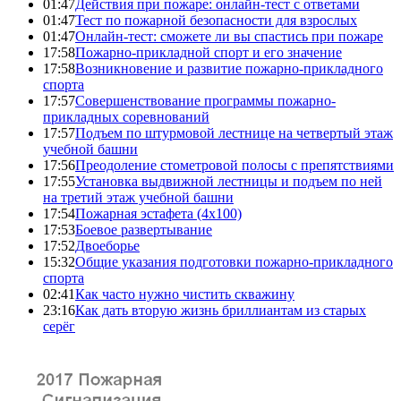
01:47
Действия при пожаре: онлайн-тест с ответами
01:47
Тест по пожарной безопасности для взрослых
01:47
Онлайн-тест: сможете ли вы спастись при пожаре
17:58
Пожарно-прикладной спорт и его значение
17:58
Возникновение и развитие пожарно-прикладного
спорта
17:57
Совершенствование программы пожарно-
прикладных соревнований
17:57
Подъем по штурмовой лестнице на четвертый этаж
учебной башни
17:56
Преодоление стометровой полосы с препятствиями
17:55
Установка выдвижной лестницы и подъем по ней
на третий этаж учебной башни
17:54
Пожарная эстафета (4x100)
17:53
Боевое развертывание
17:52
Двоеборье
15:32
Общие указания подготовки пожарно-прикладного
спорта
02:41
Как часто нужно чистить скважину
23:16
Как дать вторую жизнь бриллиантам из старых
серёг