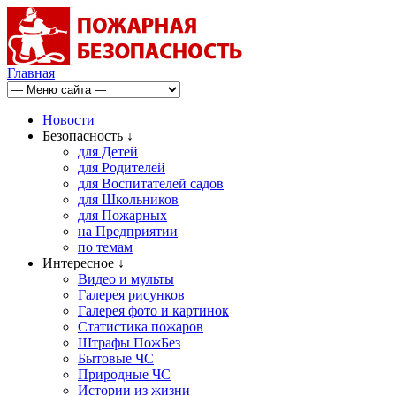
Главная
Новости
Безопасность ↓
для Детей
для Родителей
для Воспитателей садов
для Школьников
для Пожарных
на Предприятии
по темам
Интересное ↓
Видео и мульты
Галерея рисунков
Галерея фото и картинок
Статистика пожаров
Штрафы ПожБез
Бытовые ЧС
Природные ЧС
Истории из жизни