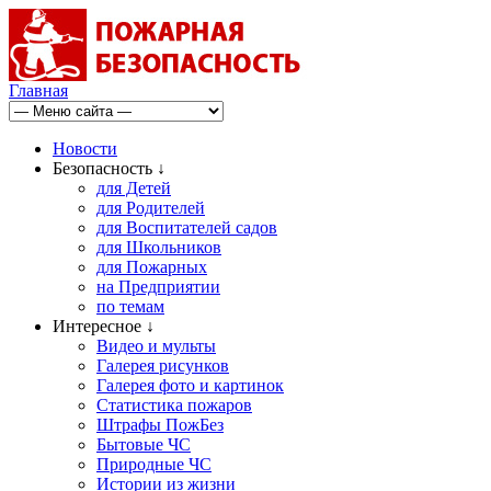
Главная
Новости
Безопасность ↓
для Детей
для Родителей
для Воспитателей садов
для Школьников
для Пожарных
на Предприятии
по темам
Интересное ↓
Видео и мульты
Галерея рисунков
Галерея фото и картинок
Статистика пожаров
Штрафы ПожБез
Бытовые ЧС
Природные ЧС
Истории из жизни