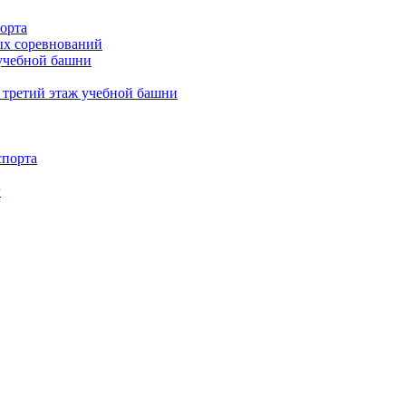
орта
х соревнований
 учебной башни
 третий этаж учебной башни
спорта
г