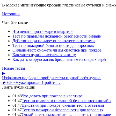
В Москве митингующие бросали пластиковые бутылки и снеж
Источник
Читайте также
Что делать при пожаре в квартире
Тест по правилам пожарной безопасности онлайн
Действия при пожаре: онлайн-тест с ответами
Тест по пожарной безопасности для взрослых
Онлайн-тест: сможете ли вы спастись при пожаре
Как часто нужно чистить скважину
Как дать вторую жизнь бриллиантам из старых серёг
Новые тесты
▶
Избранная подборка: пройди тесты и узнай себя лучше.
🔥 620k+ уже прошли
Пройти →
Лента публикаций
01:48
Что делать при пожаре в квартире
01:47
Тест по правилам пожарной безопасности онлайн
01:47
Действия при пожаре: онлайн-тест с ответами
01:47
Тест по пожарной безопасности для взрослых
01:47
Онлайн-тест: сможете ли вы спастись при пожаре