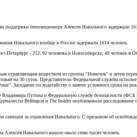
ях поддержки оппозиционера Алексея Навального задержали 161
ержания Навального вообще в России задержали 1614 человек.
кт-Петербург - 212, 92 человека в Новосибирске, 49 человек в О
ым отравляющим веществом из группы "Новичок" и затем переве
рестован на 30 суток. Представители Федеральной службы испол
оше". Заседание по ходатайству о замене условного срока на ре
РФ Владимира Путина и Федеральную службу безопасности (ФСБ
рналисты Bellingcat и The Insider опубликовали расследование
ели санкции за отравления Навального. С призывом об освобо
а Алексея Навального вышло около семи тысяч человек.