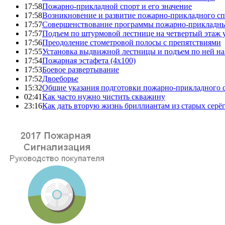
17:58
Пожарно-прикладной спорт и его значение
17:58
Возникновение и развитие пожарно-прикладного сп
17:57
Совершенствование программы пожарно-прикладны
17:57
Подъем по штурмовой лестнице на четвертый этаж
17:56
Преодоление стометровой полосы с препятствиями
17:55
Установка выдвижной лестницы и подъем по ней на
17:54
Пожарная эстафета (4x100)
17:53
Боевое развертывание
17:52
Двоеборье
15:32
Общие указания подготовки пожарно-прикладного 
02:41
Как часто нужно чистить скважину
23:16
Как дать вторую жизнь бриллиантам из старых серё