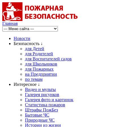
Главная
Новости
Безопасность ↓
для Детей
для Родителей
для Воспитателей садов
для Школьников
для Пожарных
на Предприятии
по темам
Интересное ↓
Видео и мульты
Галерея рисунков
Галерея фото и картинок
Статистика пожаров
Штрафы ПожБез
Бытовые ЧС
Природные ЧС
Истории из жизни