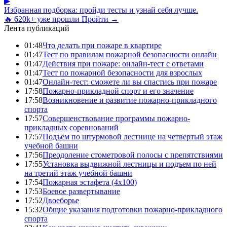
▶
Избранная подборка: пройди тесты и узнай себя лучше.
🔥 620k+ уже прошли
Пройти →
Лента публикаций
01:48
Что делать при пожаре в квартире
01:47
Тест по правилам пожарной безопасности онлайн
01:47
Действия при пожаре: онлайн-тест с ответами
01:47
Тест по пожарной безопасности для взрослых
01:47
Онлайн-тест: сможете ли вы спастись при пожаре
17:58
Пожарно-прикладной спорт и его значение
17:58
Возникновение и развитие пожарно-прикладного
спорта
17:57
Совершенствование программы пожарно-
прикладных соревнований
17:57
Подъем по штурмовой лестнице на четвертый этаж
учебной башни
17:56
Преодоление стометровой полосы с препятствиями
17:55
Установка выдвижной лестницы и подъем по ней
на третий этаж учебной башни
17:54
Пожарная эстафета (4x100)
17:53
Боевое развертывание
17:52
Двоеборье
15:32
Общие указания подготовки пожарно-прикладного
спорта