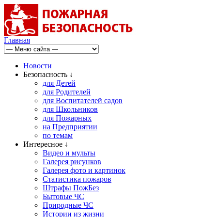
Главная
Новости
Безопасность ↓
для Детей
для Родителей
для Воспитателей садов
для Школьников
для Пожарных
на Предприятии
по темам
Интересное ↓
Видео и мульты
Галерея рисунков
Галерея фото и картинок
Статистика пожаров
Штрафы ПожБез
Бытовые ЧС
Природные ЧС
Истории из жизни