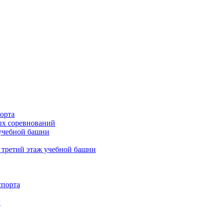
орта
х соревнований
 учебной башни
 третий этаж учебной башни
спорта
г