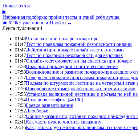
Новые тесты
▶
Избранная подборка: пройди тесты и узнай себя лучше.
🔥 620k+ уже прошли
Пройти →
Лента публикаций
01:48
Что делать при пожаре в квартире
01:47
Тест по правилам пожарной безопасности онлайн
01:47
Действия при пожаре: онлайн-тест с ответами
01:47
Тест по пожарной безопасности для взрослых
01:47
Онлайн-тест: сможете ли вы спастись при пожаре
17:58
Пожарно-прикладной спорт и его значение
17:58
Возникновение и развитие пожарно-прикладного сп
17:57
Совершенствование программы пожарно-прикладны
17:57
Подъем по штурмовой лестнице на четвертый этаж
17:56
Преодоление стометровой полосы с препятствиями
17:55
Установка выдвижной лестницы и подъем по ней на
17:54
Пожарная эстафета (4x100)
17:53
Боевое развертывание
17:52
Двоеборье
15:32
Общие указания подготовки пожарно-прикладного 
02:41
Как часто нужно чистить скважину
23:16
Как дать вторую жизнь бриллиантам из старых серё