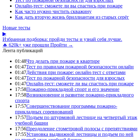
Тест по пожарной безопасности для взрослых
Онлайн-тест: сможете ли вы спастись при пожаре
Как часто нужно чистить скважину
Как дать вторую жизнь бриллиантам из старых серёг
Новые тесты
▶
Избранная подборка: пройди тесты и узнай себя лучше.
🔥 620k+ уже прошли
Пройти →
Лента публикаций
01:48
Что делать при пожаре в квартире
01:47
Тест по правилам пожарной безопасности онлайн
01:47
Действия при пожаре: онлайн-тест с ответами
01:47
Тест по пожарной безопасности для взрослых
01:47
Онлайн-тест: сможете ли вы спастись при пожаре
17:58
Пожарно-прикладной спорт и его значение
17:58
Возникновение и развитие пожарно-прикладного
спорта
17:57
Совершенствование программы пожарно-
прикладных соревнований
17:57
Подъем по штурмовой лестнице на четвертый этаж
учебной башни
17:56
Преодоление стометровой полосы с препятствиями
17:55
Установка выдвижной лестницы и подъем по ней
на третий этаж учебной башни