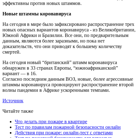
эффективны против новых штаммов.
Новые штаммы коронавируса
На сегодня в мире было зафиксировано распространение трех
новых опасных вариантов коронавируса - из Великобритании,
Южной Африки и Бразилии. Все они, по предварительным
данным, являются более заразными, но пока нет
доказательств, что они приводят к большему количеству
смертей.
На сегодня новый “британский” штамм коронавируса
обнаружен в 33 странах Европы, “южноафриканский”
вариант — в 16.
Согласно последним данным ВОЗ, новые, более агрессивные
штаммы коронавируса провоцируют распространение второй
волны пандемии в Африке ускоренными темпами.
Источник
Читайте также
Что делать при пожаре в квартире
Тест по правилам пожарной безопасности онлайн
Действия при пожаре: онлайн-тест с ответами