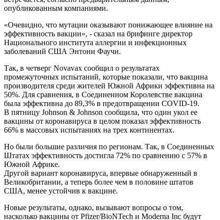
опубликованным компаниями.
«Очевидно, что мутации оказывают понижающее влияние на
эффективность вакцин», - сказал на брифинге директор
Национального института аллергии и инфекционных
заболеваний США Энтони Фаучи.
Так, в четверг Novavax сообщил о результатах
промежуточных испытаний, которые показали, что вакцина
производителя среди жителей Южной Африки эффективна на
50%. Для сравнения, в Соединенном Королевстве вакцина
была эффективна до 89,3% в предотвращении COVID-19.
В пятницу Johnson & Johnson сообщила, что один укол ее
вакцины от коронавируса в целом показал эффективность
66% в массовых испытаниях на трех континентах.
Но были большие различия по регионам. Так, в Соединенных
Штатах эффективность достигла 72% по сравнению с 57% в
Южной Африке.
Другой вариант коронавируса, впервые обнаруженный в
Великобритании, а теперь более чем в половине штатов
США, менее устойчив к вакцине.
Новые результаты, однако, вызывают вопросы о том,
насколько вакцины от Pfizer/BioNTech и Moderna Inc будут