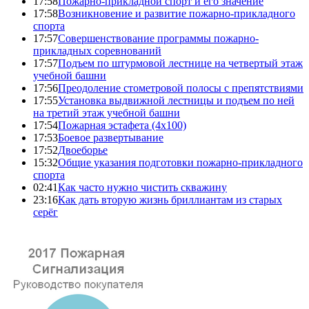
17:58
Пожарно-прикладной спорт и его значение
17:58
Возникновение и развитие пожарно-прикладного
спорта
17:57
Совершенствование программы пожарно-
прикладных соревнований
17:57
Подъем по штурмовой лестнице на четвертый этаж
учебной башни
17:56
Преодоление стометровой полосы с препятствиями
17:55
Установка выдвижной лестницы и подъем по ней
на третий этаж учебной башни
17:54
Пожарная эстафета (4x100)
17:53
Боевое развертывание
17:52
Двоеборье
15:32
Общие указания подготовки пожарно-прикладного
спорта
02:41
Как часто нужно чистить скважину
23:16
Как дать вторую жизнь бриллиантам из старых
серёг