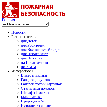
Главная
Новости
Безопасность ↓
для Детей
для Родителей
для Воспитателей садов
для Школьников
для Пожарных
на Предприятии
по темам
Интересное ↓
Видео и мульты
Галерея рисунков
Галерея фото и картинок
Статистика пожаров
Штрафы ПожБез
Бытовые ЧС
Природные ЧС
Истории из жизни