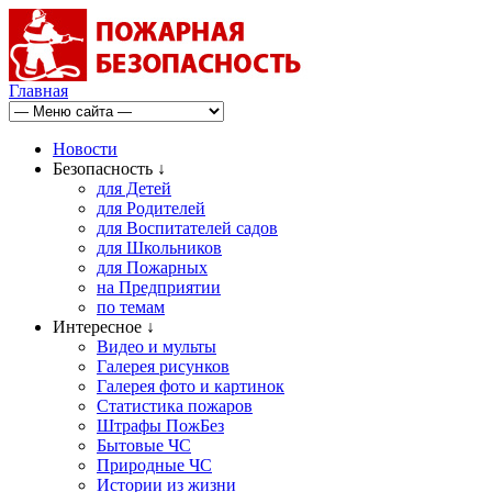
Главная
Новости
Безопасность ↓
для Детей
для Родителей
для Воспитателей садов
для Школьников
для Пожарных
на Предприятии
по темам
Интересное ↓
Видео и мульты
Галерея рисунков
Галерея фото и картинок
Статистика пожаров
Штрафы ПожБез
Бытовые ЧС
Природные ЧС
Истории из жизни