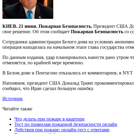
КИЕВ. 21 июня. Пожарная Безопасность.
Президент США Дона
свое решение. Об этом сообщает
Пожарная Безопасность
со с
Сотрудники администрации Белого дома на условиях анонимност
операция находилась на начальном этапе глава государства отме
По данным издания, удар планировалось нанести рано утром ч
отменяется, по крайней мере временно.
В Белом доме и Пентагоне отказались от комментариев, в NYT 
Напомним, президент США Дональд Трамп прокомментировал со
сообщил, что Иран сделал большую ошибку.
Источник
Читайте также
Что делать при пожаре в квартире
Тест по правилам пожарной безопасности онлайн
Действия при пожаре: онлайн-тест с ответами