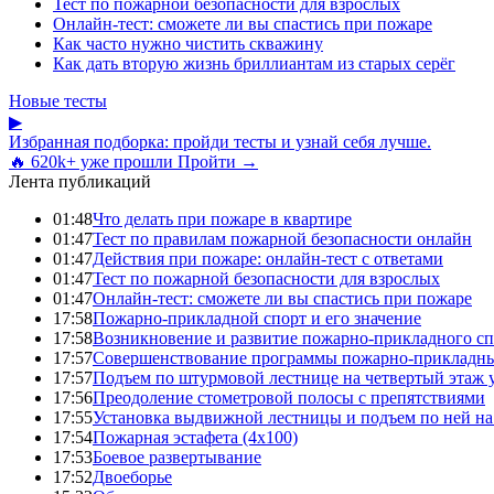
Тест по пожарной безопасности для взрослых
Онлайн-тест: сможете ли вы спастись при пожаре
Как часто нужно чистить скважину
Как дать вторую жизнь бриллиантам из старых серёг
Новые тесты
▶
Избранная подборка: пройди тесты и узнай себя лучше.
🔥 620k+ уже прошли
Пройти →
Лента публикаций
01:48
Что делать при пожаре в квартире
01:47
Тест по правилам пожарной безопасности онлайн
01:47
Действия при пожаре: онлайн-тест с ответами
01:47
Тест по пожарной безопасности для взрослых
01:47
Онлайн-тест: сможете ли вы спастись при пожаре
17:58
Пожарно-прикладной спорт и его значение
17:58
Возникновение и развитие пожарно-прикладного сп
17:57
Совершенствование программы пожарно-прикладны
17:57
Подъем по штурмовой лестнице на четвертый этаж
17:56
Преодоление стометровой полосы с препятствиями
17:55
Установка выдвижной лестницы и подъем по ней на
17:54
Пожарная эстафета (4x100)
17:53
Боевое развертывание
17:52
Двоеборье