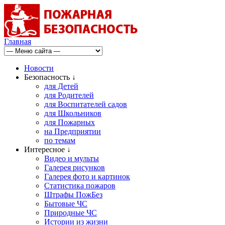
Главная
Новости
Безопасность ↓
для Детей
для Родителей
для Воспитателей садов
для Школьников
для Пожарных
на Предприятии
по темам
Интересное ↓
Видео и мульты
Галерея рисунков
Галерея фото и картинок
Статистика пожаров
Штрафы ПожБез
Бытовые ЧС
Природные ЧС
Истории из жизни