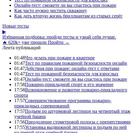
Онлайн-тест: сможете ли вы спастись при пожаре
Как часто нужно чистить скважину
Как дать вторую жизнь бриллиантам из старых серёг
Новые тесты
▶
Избранная подборка: пройди тесты и узнай себя лучше.
🔥 620k+ уже прошли
Пройти →
Лента публикаций
01:48
Что делать при пожаре в квартире
01:47
Тест по правилам пожарной безопасности онлайн
01:47
Действия при пожаре: онлайн-тест с ответами
01:47
Тест по пожарной безопасности для взрослых
01:47
Онлайн-тест: сможете ли вы спастись при пожаре
17:58
Пожарно-прикладной спорт и его значение
17:58
Возникновение и развитие пожарно-прикладного
спорта
17:57
Совершенствование программы пожарно-
прикладных соревнований
17:57
Подъем по штурмовой лестнице на четвертый этаж
учебной башни
17:56
Преодоление стометровой полосы с препятствиями
17:55
Установка выдвижной лестницы и подъем по ней
на третий этаж учебной башни