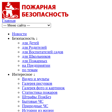
Главная
Новости
Безопасность ↓
для Детей
для Родителей
для Воспитателей садов
для Школьников
для Пожарных
на Предприятии
по темам
Интересное ↓
Видео и мульты
Галерея рисунков
Галерея фото и картинок
Статистика пожаров
Штрафы ПожБез
Бытовые ЧС
Природные ЧС
Истории из жизни