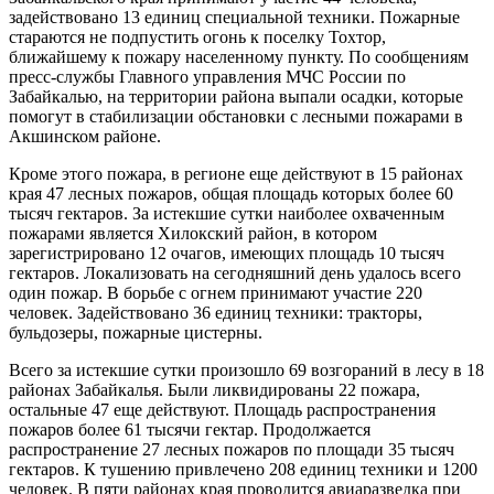
задействовано 13 единиц специальной техники. Пожарные
стараются не подпустить огонь к поселку Тохтор,
ближайшему к пожару населенному пункту. По сообщениям
пресс-службы Главного управления МЧС России по
Забайкалью, на территории района выпали осадки, которые
помогут в стабилизации обстановки с лесными пожарами в
Акшинском районе.
Кроме этого пожара, в регионе еще действуют в 15 районах
края 47 лесных пожаров, общая площадь которых более 60
тысяч гектаров. За истекшие сутки наиболее охваченным
пожарами является Хилокский район, в котором
зарегистрировано 12 очагов, имеющих площадь 10 тысяч
гектаров. Локализовать на сегодняшний день удалось всего
один пожар. В борьбе с огнем принимают участие 220
человек. Задействовано 36 единиц техники: тракторы,
бульдозеры, пожарные цистерны.
Всего за истекшие сутки произошло 69 возгораний в лесу в 18
районах Забайкалья. Были ликвидированы 22 пожара,
остальные 47 еще действуют. Площадь распространения
пожаров более 61 тысячи гектар. Продолжается
распространение 27 лесных пожаров по площади 35 тысяч
гектаров. К тушению привлечено 208 единиц техники и 1200
человек. В пяти районах края проводится авиаразведка при