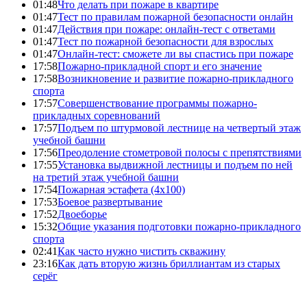
01:48
Что делать при пожаре в квартире
01:47
Тест по правилам пожарной безопасности онлайн
01:47
Действия при пожаре: онлайн-тест с ответами
01:47
Тест по пожарной безопасности для взрослых
01:47
Онлайн-тест: сможете ли вы спастись при пожаре
17:58
Пожарно-прикладной спорт и его значение
17:58
Возникновение и развитие пожарно-прикладного
спорта
17:57
Совершенствование программы пожарно-
прикладных соревнований
17:57
Подъем по штурмовой лестнице на четвертый этаж
учебной башни
17:56
Преодоление стометровой полосы с препятствиями
17:55
Установка выдвижной лестницы и подъем по ней
на третий этаж учебной башни
17:54
Пожарная эстафета (4x100)
17:53
Боевое развертывание
17:52
Двоеборье
15:32
Общие указания подготовки пожарно-прикладного
спорта
02:41
Как часто нужно чистить скважину
23:16
Как дать вторую жизнь бриллиантам из старых
серёг