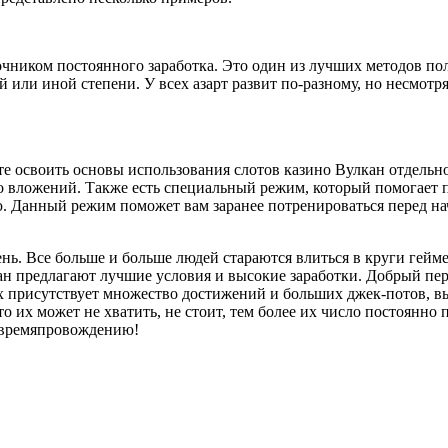
очником постоянного заработка. Это один из лучших методов по
 или иной степени. У всех азарт развит по-разному, но несмотря 
е освоить основы использования слотов казино Вулкан отдельно 
о вложений. Также есть специальный режим, который помогает п
. Данный режим поможет вам заранее потренироваться перед на
ень. Все больше и больше людей стараются влиться в круги гей
кан предлагают лучшие условия и высокие заработки. Добрый пе
 присутствует множество достижений и больших джек-потов, выи
то их может не хватить, не стоит, тем более их число постоянн
 времяпровождению!