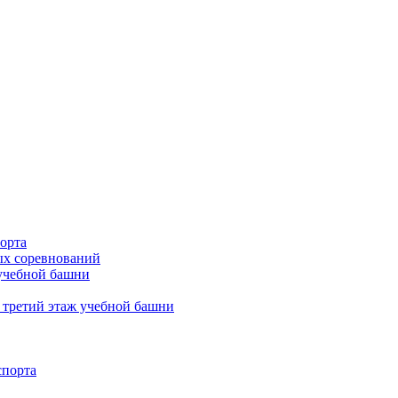
орта
х соревнований
 учебной башни
 третий этаж учебной башни
спорта