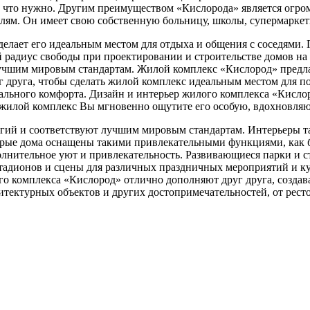
, что нужно. Другим преимуществом «Кислорода» является огро
лям. Он имеет свою собственную больницу, школы, супермаркет
 делает его идеальным местом для отдыха и общения с соседями.
радиус свободы при проектировании и строительстве домов на
чшим мировым стандартам. Жилой комплекс «Кислород» предлаг
уг друга, чтобы сделать жилой комплекс идеальным местом для п
ального комфорта. Дизайн и интерьер жилого комплекса «Кисло
в жилой комплекс Вы мгновенно ощутите его особую, вдохновля
гий и соответствуют лучшим мировым стандартам. Интерьеры т
орые дома оснащены такими привлекательными функциями, как б
полнительное уют и привлекательность. Развивающиеся парки и
стадионов и сцены для различных праздничных мероприятий и к
ого комплекса «Кислород» отлично дополняют друг друга, созда
тектурных объектов и других достопримечательностей, от ресто