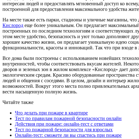
интересам людей и предоставлять мгновенный доступ ко всему
построенной для предоставления максимального удобства жите
На месте также есть парки, стадионы и уличные магазины, что
Кислород
еще более уникальным. Он предлагает максимальный 
построенных по последним технологиям и соответствующих лу
этом месте удобство, безопасность и уют только дополняют др
хорошее качество жизни, он предлагает уникальную идею соци
функциональности, красоты и инноваций. Так что при входе 
Все дома были построены с использованием новейших техноло
внутренностей, чтобы соответствовать вкусам жителей. Некот
дворов и зеленых зон в жилом комплексе «Кислород» дает до
экологическим средам. Красиво оборудованные пространства 
людей и общения с соседями. В целом, дизайн и интерьер жил
возможностей. Вокруг этого места полно привлекательных архи
вести насыщенную полную жизнь.
Читайте также
Что делать при пожаре в квартире
Тест по правилам пожарной безопасности онлайн
Действия при пожаре: онлайн-тест с ответами
Тест по пожарной безопасности для взрослых
Онлайн-тест: сможете ли вы спастись при пожаре