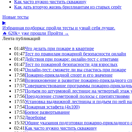
Как часто нужно чистить скважину
Как дать вторую жизнь бриллиантам из старых серёг
Новые тесты
▶
Избранная подборка: пройди тесты и узнай себя лучше.
🔥 620k+ уже прошли
Пройти →
Лента публикаций
01:48
Что делать при пожаре в квартире
01:47
Тест по правилам пожарной безопасности онлайн
01:47
Действия при пожаре: онлайн-тест с ответами
01:47
Тест по пожарной безопасности для взрослых
01:47
Онлайн-тест: сможете ли вы спастись при пожаре
17:58
Пожарно-прикладной спорт и его значение
17:58
Возникновение и развитие пожарно-прикладного сп
17:57
Совершенствование программы пожарно-прикладны
17:57
Подъем по штурмовой лестнице на четвертый этаж
17:56
Преодоление стометровой полосы с препятствиями
17:55
Установка выдвижной лестницы и подъем по ней на
17:54
Пожарная эстафета (4x100)
17:53
Боевое развертывание
17:52
Двоеборье
15:32
Общие указания подготовки пожарно-прикладного 
02:41
Как часто нужно чистить скважину