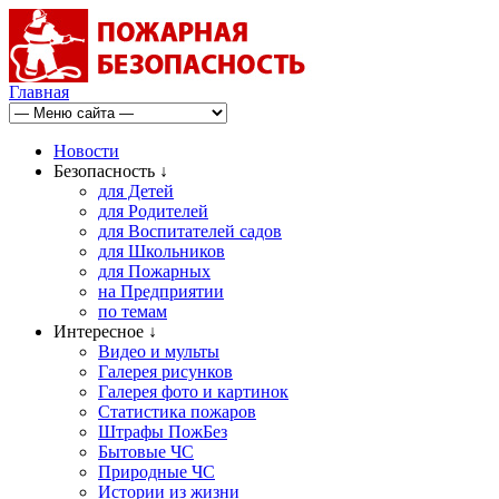
Главная
Новости
Безопасность ↓
для Детей
для Родителей
для Воспитателей садов
для Школьников
для Пожарных
на Предприятии
по темам
Интересное ↓
Видео и мульты
Галерея рисунков
Галерея фото и картинок
Статистика пожаров
Штрафы ПожБез
Бытовые ЧС
Природные ЧС
Истории из жизни