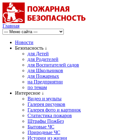
Главная
Новости
Безопасность ↓
для Детей
для Родителей
для Воспитателей садов
для Школьников
для Пожарных
на Предприятии
по темам
Интересное ↓
Видео и мульты
Галерея рисунков
Галерея фото и картинок
Статистика пожаров
Штрафы ПожБез
Бытовые ЧС
Природные ЧС
Истории из жизни