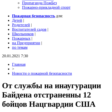
Пропаганда ПожБез
Пожарно-прикладной спорт
Пожарная безопасность
для:
Детей
|
Родителей
|
Воспитателей садов
|
Школьников
|
Пожарных
|
на Предприятии
|
по темам
20.01.2021 7:30
Главная
>
Новости о пожарной безопасности
От службы на инаугурации
Байдена отстраненны 12
бойцов Нацгвардии США