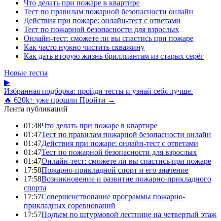
Что делать при пожаре в квартире
Тест по правилам пожарной безопасности онлайн
Действия при пожаре: онлайн-тест с ответами
Тест по пожарной безопасности для взрослых
Онлайн-тест: сможете ли вы спастись при пожаре
Как часто нужно чистить скважину
Как дать вторую жизнь бриллиантам из старых серёг
Новые тесты
▶
Избранная подборка: пройди тесты и узнай себя лучше.
🔥 620k+ уже прошли
Пройти →
Лента публикаций
01:48
Что делать при пожаре в квартире
01:47
Тест по правилам пожарной безопасности онлайн
01:47
Действия при пожаре: онлайн-тест с ответами
01:47
Тест по пожарной безопасности для взрослых
01:47
Онлайн-тест: сможете ли вы спастись при пожаре
17:58
Пожарно-прикладной спорт и его значение
17:58
Возникновение и развитие пожарно-прикладного
спорта
17:57
Совершенствование программы пожарно-
прикладных соревнований
17:57
Подъем по штурмовой лестнице на четвертый этаж