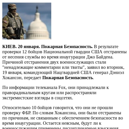
КИЕВ. 20 января. Пожарная Безопасность.
В результате
проверки 12 бойцов Национальной гвардии США отстранены
от несения службы во время инаугурации Джо Байдена.
Причиной отстранения двух военнослужащих стали
"ненадлежащие комментарии или твиты", заявил во вторник,
19 января, командующий Нацгвардией США генерал Дэниэл
Хокансон, передает
Пожарная Безопасность
.
По информации телеканала Fox, они принадлежали к
праворадикальным кругам или распространяли
экстремистские взгляды в соцсетях.
Относительно 10 бойцов говорится, что они не прошли
проверку ФБР. По словам Хокансона, они были отстранены
по причинам, не связанным с обеспечением безопасности во
время инаугурации. Остается неясным, будут ли к
военнослужащим применены дисциплинарные взыскания.